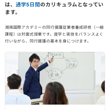
は、
通学5日間
のカリキュラムとなってい
給付金・助成金申請の無料サポートご希望の方は、各
コースお申し込み時にあわせて申請をすることができ
ます。
ます。
湘南国際アカデミーの同行援護従業者養成研修（一般
課程）は対面式授業です。座学と実技をバランスよく
行いながら、同行援護の基本を身につけます。