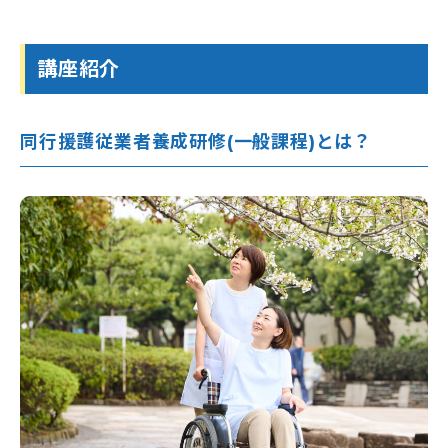
よくある質問（受講生向け）
神奈川県のおすすめ資格
埼玉校【開校準備中】
就職・転職サポート
全身性障害者ガイドヘルパー養成研修
医療的ケア予約システム
介護職を目指すあなたへ
千葉県
実務者研修教員講習会
介護福祉士向け総合サポート
選ばれる理由
千葉校【開校準備中】
医療的ケア教員講習会
就職・転職サポート
講座紹介
介護職仲間づくりプロジェクト
よくある質問
受かるんです
山梨県
日本語オンライン学習支援のご案内
介護の職場マッチングツアー
ねんりんセミナー
修了生の声
山梨校（甲府商工会議所内)
重度訪問介護従業者養成研修
介護福祉士専用キャリア相談
日本語でゆっくり学ぶ介護技術講座
静岡校【開校準備中】
福祉用具専門相談員
ふくしごと
ふくしごと
LINE登録
同行援護従業者養成研修(一般課程)とは？
静岡県
介護事業所向け研修
ワンコインイングリッシュ
介護職のねんりんセミナー
ケアマネジャー（介護支援専門員）
資料請求
職業訓練・行政委託事業
ご希望講座の資料を無料でお届け
お電話でのお申し込み
お問い合わせ