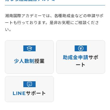
ーは四肢麻痺など全身性の機能障害がある方の
車いす介助・外出支援が中心です。支援する対象
者の障害種別が異なります。
湘南国際アカデミーでは、各種助成金などの申請サポ
ートも行っております。是非お気軽にご相談くださ
い。
助成金申請
サポ
少人数制
授業
ート
LINE
サポート