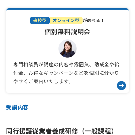
同行援護従業者養成研修(一般課程)
来校型
オンライン型
が選べる！
横浜二俣川校
個別無料説明会
木・金曜日コース
申込受付中
講座開始日：2026/09/03（木）
専門相談員が講座の内容や雰囲気、助成金や給
付金、お得なキャンペーンなどを個別に分かり
やすくご案内いたします。
日程詳細・お申し込み方法
無料資料請求・説明会予約
受講内容
分割払いOK
キャンペーン対象
給付金・助成金対象
同行援護従業者養成研修（一般課程）