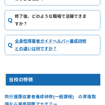
はい、無資格・未経験の方でも受講できま
す。
修了後、どのような職場で活躍できま
一般課程に受講要件はなく、無資格・未経験の
A
すか？
方でも受講可能です。ただし、盲ろう者向け通
一般課程・応用課程の区分が見直されまし
訳・介助員養成研修の修了者は一部科目が免除
た。
されます。
全身性障害者ガイドヘルパー養成研修
2025年（令和7年）4月より国の同行援護従業者
A
との違いは何ですか？
養成研修のカリキュラム告示が改正されまし
ガイドヘルパー事業所・障害者支援施設など
た。従来の「一般課程・応用課程」の区分が見
で活躍できます。
直され、湘南国際アカデミーでは新カリキュラ
同行援護サービスを提供しているガイドヘルパ
A
ムに基づく一般課程（通学5日間）での研修を実
ー事業所・訪問介護事業所のほか、障害者支援
施しています。最新のカリキュラム詳細はページ
支援する対象者の障害種別が異なります。
当校の特徴
施設・グループホームなどで活躍できます。移動
内の「受講内容」表をご確認ください。
同行援護は視覚障害者の外出時に移動援護・代
支援事業の従業者要件は市区町村によって異な
読代筆・情報提供を行う資格で、主に視覚障害
る場合があります。
同行援護従業者養成研修(一般課程) の資格取
のある方が対象です。全身性障害者ガイドヘルパ
得なら湘南国際アカデミー