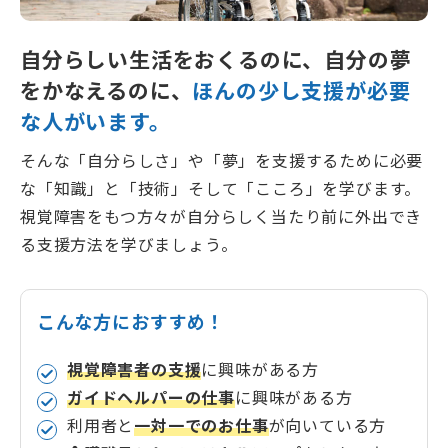
自分らしい生活をおくるのに、自分の夢
0120-961-190
をかなえるのに、
ほんの少し支援が必要
9:00〜18:00
（年末年始を除く）
な人がいます。
そんな「自分らしさ」や「夢」を支援するために必要
な「知識」と「技術」そして「こころ」を学びます。
視覚障害をもつ方々が自分らしく当たり前に外出でき
る支援方法を学びましょう。
こんな方におすすめ！
視覚障害者の支援
に興味がある方
ガイドヘルパーの仕事
に興味がある方
利用者と
一対一でのお仕事
が向いている方