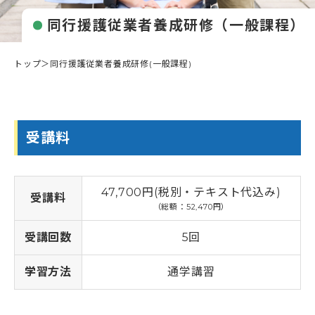
すべての講座
教室一覧
同行援護従業者養成研修（一般課程）
介護職員初任者研修
介護福祉士実務者研修
教室一覧
介護福祉士受験対策講座
トップ
＞
同行援護従業者養成研修(一般課程)
介護求人情報
神奈川県
マナリエ
藤沢校
神奈川県委託「障害福祉分野マッチング支援事業」
横須賀校
海老名市委託事業「受講料0円」介護職員初任者研修
給付金・助成金について
海老名校
綾瀬市委託事業「受講料0円」介護職員初任者研修
受講料
相模大野校
伊勢原市社会福祉協議会委託事業「通学コース」介護職員初
横浜戸塚校
キャンペーン一覧
任者研修
横浜馬車道関内校
介護に関する入門的研修 -通学講座-
小田原校
介護に関する入門的研修 -オンライン講座-
47,700円(税別・テキスト代込み)
お知らせ
受講料
大和校
認知症介護基礎研修(神奈川県指定)
（総額：52,470円）
横浜二俣川校
認知症介護基礎研修 (藤沢市)
横浜みなとみらいサテライト校
お知らせ一覧
認知症介護基礎研修 (相模原市)
受講回数
5回
初めての方へ
伊勢原会場（伊勢原市社会福祉協議会主催 当校講師派遣受
お知らせ
認知症介護基礎研修 (横浜市)
託事業）
活動報告
認知症介護実践者研修
学習方法
通学講習
初めての方へトップ
東京都
認知症介護実践リーダー研修
受講生・修了生サポート
湘南国際アカデミーとは?
東京校【開校準備中】
レクリエーション介護士2級講座
スタッフ紹介
埼玉県
同行援護従業者養成研修(一般課程)