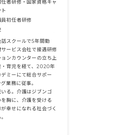
初任者研修・国家資格キャ
ント
職員初任者研修
校
会話スクールで5年間勤
材サービス会社で接遇研修
ションカウンターの立ち上
・育児を経て、2020年
カデミーにて総合サポー
ング業務に従事。
老いる。介護はジブンゴ
いを胸に、介護を受ける
方が幸せになれる社会づく
る。