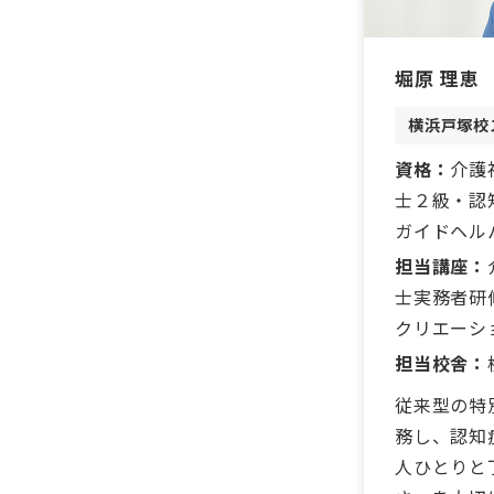
堀原 理恵
横浜戸塚校
資格：
介護
士２級・認
ガイドヘル
担当講座：
士実務者研
クリエーシ
担当校舎：
従来型の特
務し、認知
人ひとりと