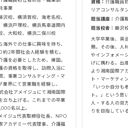
介護職員初任者研修・職業訓
資格：
介護職員
託事業
リアコンサルタ
藤沢校、横須賀校、海老名校、
担当講座：
介護
、横浜戸塚校、横浜馬車道関内
担当校舎：
藤沢
校、大和校、横浜二俣川校
大学卒業後、英
ら海外での仕事に興味を持ち、
務。その後、人
り約2年間社会人経験を積む。
やインフォメー
介護を必要としたため、帰国。
げに携わる。出産
護の資格を取得し、訪問入浴に
より湘南国際ア
間、事業コンサルティング・マ
ト・マーケティ
グ業界にて営業職を経験し、
「いつか自分も
に株式会社アメイジュにて湘南国際
ト。」という思
を立ち上げる。これまでの卒業
人・する人の双
,000名以上。
りを目指してい
メイジュ代表取締役社長、NPO
際アカデミー代表理事、介護福