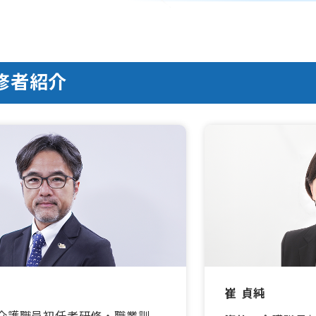
修者紹介
崔 貞純