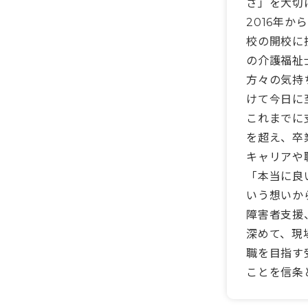
さ」を大切
2016年
校の開校に
の介護福祉
方々の気持
けて今日に
これまでに
を超え、卒
キャリアや
「本当に良
いう想いか
障害者支援
深めて、現
職を目指す
ことを信条