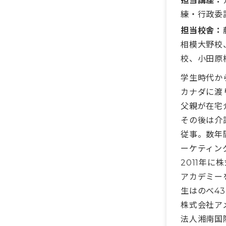
担当講座：
練・行政委
担当校舎：
相模大野校
校、小田原
学生時代か
カナダに渡
父親が在宅
その後は介
従事。数年
ーケティン
2011年
アカデミー
生はのべ43
株式会社ア
法人湘南国