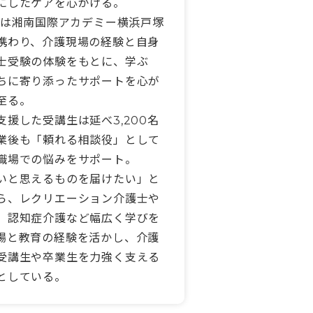
にしたケアを心がける。
からは湘南国際アカデミー横浜戸塚
携わり、介護現場の経験と自身
士受験の体験をもとに、学ぶ
ちに寄り添ったサポートを心が
至る。
支援した受講生は延べ3,200名
業後も「頼れる相談役」として
職場での悩みをサポート。
いと思えるものを届けたい」と
ら、レクリエーション介護士や
、認知症介護など幅広く学びを
場と教育の経験を活かし、介護
受講生や卒業生を力強く支える
としている。