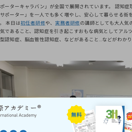
ポーターキャラバン」が全国で展開されています。 認知症
サポーター」を一人でも多く増やし、安心して暮らせる街
。 本日は
初任者研修
や、
実務者研修
の講師としても大人気
気であること、認知症を引き起こすおもな病気としてアル
型認知症、脳血管性認知症、などがあること…などがわか