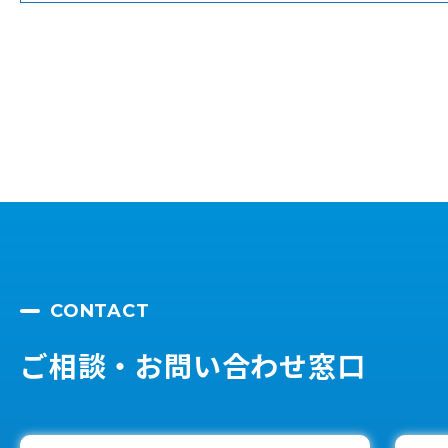
当ページのお振込み情報を印刷・メモ等を事前にお
受講料
総額25,080円
カード決済や銀行振込以外にも、現金でのお支払い
銀行名
三井住友銀行 藤沢支店
らのご連絡時にその旨をお伝えください。
支店番号
346
お支払い方法に関してご不明な点がございましたら
預金種
普通預金
【お問い合わせ先】
口座番号
7719517
メール：info@si-academy.jp
口座名義
株式会社アメイジュ
フリーダイヤル：0120-961-190
お振込み期日
本日より2週間以内
受付時間：9:00〜18:00（年中無休・年末年始を
振込時の注意
お振込みの際に【お名前＋申し込
CONTACT
ご相談・お問い合わせ窓口