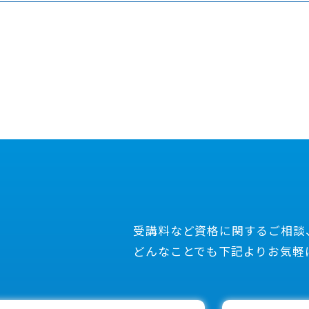
願い致します。
、または手数料・利息のかからない当校独自の分割払いを
、どうぞお気軽にお問い合わせください。
除く）
み日】例：ショウナンタロウ0309 と入力下さい。
受講料など資格に関するご相談
どんなことでも下記よりお気軽