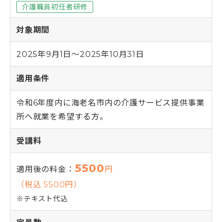
よくある質問（受講生向け）
神奈川県のおすすめ資格
埼玉校【開校準備中】
就職・転職サポート
介護職員初任者研修
全身性障害者ガイドヘルパー養成研修
医療的ケア予約システム
介護職を目指すあなたへ
千葉県
実務者研修教員講習会
介護福祉士向け総合サポート
選ばれる理由
千葉校【開校準備中】
医療的ケア教員講習会
対象期間
就職・転職サポート
介護職仲間づくりプロジェクト
よくある質問
受かるんです
山梨県
日本語オンライン学習支援のご案内
介護の職場マッチングツアー
ねんりんセミナー
修了生の声
山梨校（甲府商工会議所内)
重度訪問介護従業者養成研修
介護福祉士専用キャリア相談
2025年9月1日〜2025年10月31日
日本語でゆっくり学ぶ介護技術講座
静岡校【開校準備中】
福祉用具専門相談員
ふくしごと
ふくしごと
LINE登録
静岡県
介護事業所向け研修
適用条件
ワンコインイングリッシュ
介護職のねんりんセミナー
令和6年度内に海老名市内の介護サービス提供事業
ケアマネジャー（介護支援専門員）
資料請求
職業訓練・行政委託事業
所へ就業を希望する方。
ご希望講座の資料を無料でお届け
受講料
5500
適用後の料金：
円
（税込 5500円）
お電話でのお申し込み
※テキスト代込
お問い合わせ