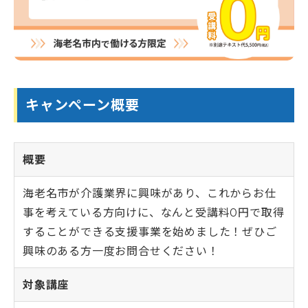
すべての講座
教室一覧
介護職員初任者研修
介護福祉士実務者研修
教室一覧
介護福祉士受験対策講座
介護求人情報
神奈川県
マナリエ
藤沢校
神奈川県委託「障害福祉分野マッチング支援事業」
キャンペーン概要
横須賀校
海老名市委託事業「受講料0円」介護職員初任者研修
給付金・助成金について
海老名校
綾瀬市委託事業「受講料0円」介護職員初任者研修
相模大野校
伊勢原市社会福祉協議会委託事業「通学コース」介護職員初
横浜戸塚校
キャンペーン一覧
任者研修
概要
横浜馬車道関内校
介護に関する入門的研修 -通学講座-
小田原校
介護に関する入門的研修 -オンライン講座-
お知らせ
海老名市が介護業界に興味があり、これからお仕
大和校
認知症介護基礎研修(神奈川県指定)
横浜二俣川校
認知症介護基礎研修 (藤沢市)
事を考えている方向けに、なんと受講料0円で取得
横浜みなとみらいサテライト校
お知らせ一覧
認知症介護基礎研修 (相模原市)
することができる支援事業を始めました！ぜひご
初めての方へ
伊勢原会場（伊勢原市社会福祉協議会主催 当校講師派遣受
お知らせ
認知症介護基礎研修 (横浜市)
興味のある方一度お問合せください！
託事業）
活動報告
認知症介護実践者研修
初めての方へトップ
東京都
認知症介護実践リーダー研修
受講生・修了生サポート
湘南国際アカデミーとは?
東京校【開校準備中】
対象講座
レクリエーション介護士2級講座
スタッフ紹介
埼玉県
同行援護従業者養成研修(一般課程)