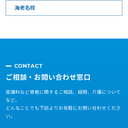
海老名校
介護職員初任者研修
海老名校
【受講料0円】海老名市委託事業
CONTACT
満員御礼！
ご相談・お問い合わせ窓口
講座開始日：2026/09/11（金）
受講料など資格に関するご相談、疑問、介護について
キャンセル待ちお申し込み
など、
どんなことでも下記よりお気軽にお問い合わせくださ
無料資料請求・説明会予約
い。