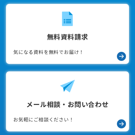
海老名市委託事業「受講料0円」介護職員初任者研修
海老名校
無料資料請求
【受講料0円】海老名市委託事業
気になる資料を無料でお届け！
満員御礼！
講座開始日：2026/09/11（金）
キャンセル待ちお申し込み
無料資料請求・説明会予約
メール相談・お問い合わせ
お気軽にご相談ください！
分割払いOK
キャンペーン対象
給付金・助成金対象