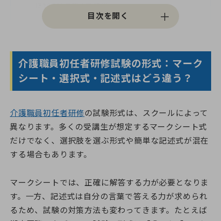
ぼ100％の理由を解説
介護職員初任者研修の試験対策と効率的な勉強方
法
試験当日のポイント：マークシート回答で気をつ
介護職員初任者研修試験の形式：マーク
けるべきこと
シート・選択式・記述式はどう違う？
介護職員初任者研修のスクール選びのコツ：再試
験制度や振替授業をチェック
FAQ｜介護職員初任者研修の試験に関するよくあ
介護職員初任者研修
の試験形式は、スクールによって
る質問
異なります。多くの受講生が想定するマークシート式
だけでなく、選択肢を選ぶ形式や簡単な記述式が混在
まとめ：介護職員初任者研修試験を突破するため
のポイント
する場合もあります。
マークシートでは、正確に解答する力が必要となりま
す。一方、記述式は自分の言葉で答える力が求められ
るため、試験の対策方法も変わってきます。たとえば