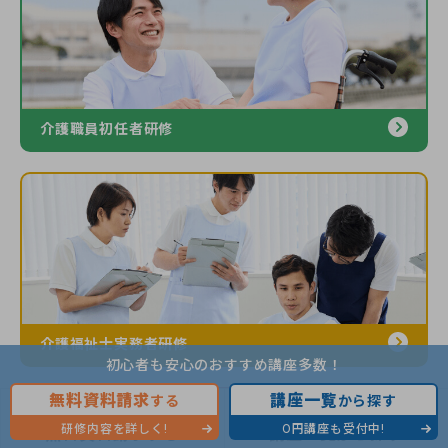
介護職員初任者研修
介護福祉士実務者研修
初心者も安心のおすすめ講座多数！
無料資料請求
講座一覧
する
から探す
研修内容を詳しく!
0円講座も受付中!
無料資料請求する
講座一覧から探す