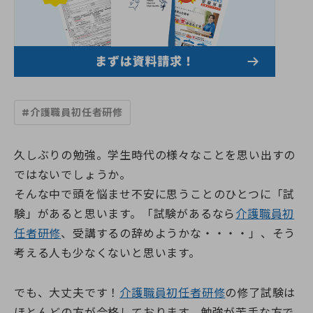
すべての講座
教室一覧
介護職員初任者研修
介護福祉士実務者研修
教室一覧
介護福祉士受験対策講座
介護求人情報
神奈川県
マナリエ
藤沢校
神奈川県委託「障害福祉分野マッチング支援事業」
横須賀校
海老名市委託事業「受講料0円」介護職員初任者研修
給付金・助成金について
#介護職員初任者研修
海老名校
綾瀬市委託事業「受講料0円」介護職員初任者研修
相模大野校
伊勢原市社会福祉協議会委託事業「通学コース」介護職員初
横浜戸塚校
キャンペーン一覧
任者研修
久しぶりの勉強。学生時代の様々なことを思い出すの
横浜馬車道関内校
介護に関する入門的研修 -通学講座-
ではないでしょうか。
小田原校
介護に関する入門的研修 -オンライン講座-
お知らせ
そんな中で頭を悩ませ不安に思うことのひとつに「試
大和校
認知症介護基礎研修(神奈川県指定)
横浜二俣川校
験」があると思います。「試験があるなら
介護職員初
認知症介護基礎研修 (藤沢市)
横浜みなとみらいサテライト校
お知らせ一覧
認知症介護基礎研修 (相模原市)
任者研修
、受講するの辞めようかな・・・・」、そう
初めての方へ
伊勢原会場（伊勢原市社会福祉協議会主催 当校講師派遣受
お知らせ
認知症介護基礎研修 (横浜市)
考える人も少なくないと思います。
託事業）
活動報告
認知症介護実践者研修
初めての方へトップ
東京都
認知症介護実践リーダー研修
受講生・修了生サポート
湘南国際アカデミーとは?
東京校【開校準備中】
レクリエーション介護士2級講座
でも、大丈夫です！
介護職員初任者研修
の修了試験は
スタッフ紹介
埼玉県
同行援護従業者養成研修(一般課程)
ほとんどの方が合格しております。勉強が苦手な方で