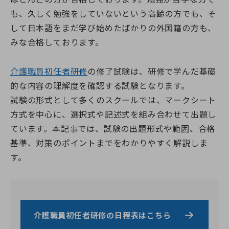
よくある質問（受講生向け）
神奈川県のおすすめ資格
埼玉校【開校準備中】
就職・転職サポート
全身性障害者ガイドヘルパー養成研修
医療的ケア予約システム
も、久しく勉強をしていないという高齢の方でも、そ
介護職を目指すあなたへ
千葉県
実務者研修教員講習会
介護福祉士向け総合サポート
選ばれる理由
千葉校【開校準備中】
して日本語をまだ学び始めたばかりの外国籍の方も、
医療的ケア教員講習会
就職・転職サポート
介護職仲間づくりプロジェクト
よくある質問
受かるんです
山梨県
日本語オンライン学習支援のご案内
みな合格しております。
介護の職場マッチングツアー
ねんりんセミナー
修了生の声
山梨校（甲府商工会議所内)
重度訪問介護従業者養成研修
介護福祉士専用キャリア相談
日本語でゆっくり学ぶ介護技術講座
静岡校【開校準備中】
福祉用具専門相談員
ふくしごと
ふくしごと
LINE登録
介護職員初任者研修
の修了試験は、研修で学んだ基礎
静岡県
介護事業所向け研修
的な内容の理解度を確認する試験となります。
ワンコインイングリッシュ
介護職のねんりんセミナー
試験の形式として多くのスクールでは、マークシート
ケアマネジャー（介護支援専門員）
方式を中心に、選択式や記述式を組み合わせて出題し
資料請求
職業訓練・行政委託事業
ています。本記事では、試験の出題形式や範囲、合格
ご希望講座の資料を無料でお届け
基準、対策のポイントまでをわかりやすく解説しま
す。
お電話でのお申し込み
お問い合わせ
介護職員初任者研修の日程表はこちら