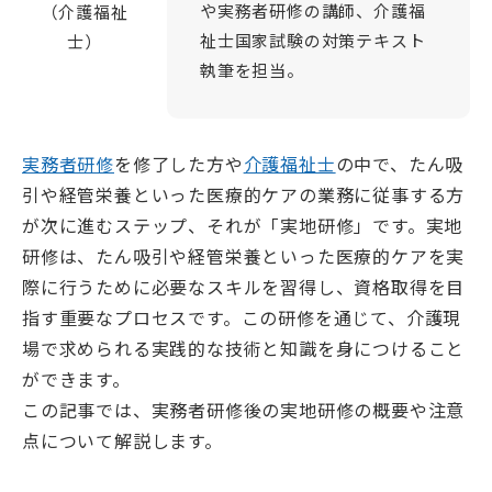
よくある質問（受講生向け）
神奈川県のおすすめ資格
埼玉校【開校準備中】
や実務者研修の講師、介護福
（介護福祉
就職・転職サポート
全身性障害者ガイドヘルパー養成研修
医療的ケア予約システム
介護職を目指すあなたへ
千葉県
実務者研修教員講習会
祉士国家試験の対策テキスト
士）
介護福祉士向け総合サポート
選ばれる理由
千葉校【開校準備中】
医療的ケア教員講習会
就職・転職サポート
執筆を担当。
介護職仲間づくりプロジェクト
よくある質問
受かるんです
山梨県
日本語オンライン学習支援のご案内
介護の職場マッチングツアー
ねんりんセミナー
修了生の声
山梨校（甲府商工会議所内)
重度訪問介護従業者養成研修
介護福祉士専用キャリア相談
日本語でゆっくり学ぶ介護技術講座
静岡校【開校準備中】
福祉用具専門相談員
ふくしごと
ふくしごと
LINE登録
静岡県
介護事業所向け研修
実務者研修
を修了した方や
介護福祉士
の中で、たん吸
ワンコインイングリッシュ
引や経管栄養といった医療的ケアの業務に従事する方
介護職のねんりんセミナー
が次に進むステップ、それが「実地研修」です。実地
ケアマネジャー（介護支援専門員）
資料請求
研修は、たん吸引や経管栄養といった医療的ケアを実
職業訓練・行政委託事業
際に行うために必要なスキルを習得し、資格取得を目
ご希望講座の資料を無料でお届け
指す重要なプロセスです。この研修を通じて、介護現
場で求められる実践的な技術と知識を身につけること
ができます。
この記事では、実務者研修後の実地研修の概要や注意
お電話でのお申し込み
点について解説します。
お問い合わせ