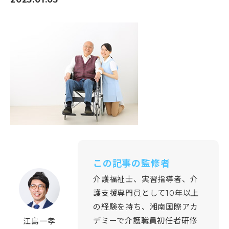
すべての講座
教室一覧
介護職員初任者研修
介護福祉士実務者研修
教室一覧
介護福祉士受験対策講座
介護求人情報
神奈川県
マナリエ
藤沢校
神奈川県委託「障害福祉分野マッチング支援事業」
横須賀校
海老名市委託事業「受講料0円」介護職員初任者研修
給付金・助成金について
海老名校
綾瀬市委託事業「受講料0円」介護職員初任者研修
相模大野校
伊勢原市社会福祉協議会委託事業「通学コース」介護職員初
横浜戸塚校
キャンペーン一覧
任者研修
横浜馬車道関内校
介護に関する入門的研修 -通学講座-
小田原校
介護に関する入門的研修 -オンライン講座-
お知らせ
大和校
認知症介護基礎研修(神奈川県指定)
横浜二俣川校
認知症介護基礎研修 (藤沢市)
この記事の監修者
横浜みなとみらいサテライト校
お知らせ一覧
認知症介護基礎研修 (相模原市)
初めての方へ
伊勢原会場（伊勢原市社会福祉協議会主催 当校講師派遣受
介護福祉士、実習指導者、介
お知らせ
認知症介護基礎研修 (横浜市)
託事業）
活動報告
認知症介護実践者研修
護支援専門員として10年以上
初めての方へトップ
東京都
認知症介護実践リーダー研修
受講生・修了生サポート
の経験を持ち、湘南国際アカ
湘南国際アカデミーとは?
東京校【開校準備中】
レクリエーション介護士2級講座
デミーで介護職員初任者研修
江島一孝
スタッフ紹介
埼玉県
同行援護従業者養成研修(一般課程)