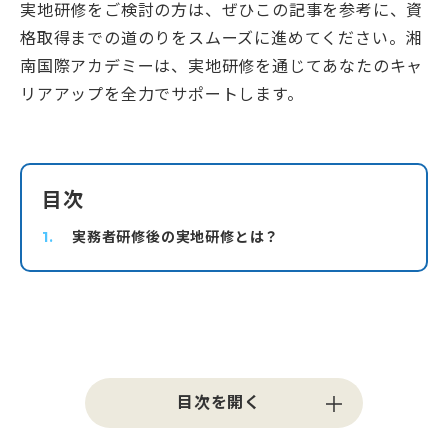
実地研修をご検討の方は、ぜひこの記事を参考に、資
格取得までの道のりをスムーズに進めてください。湘
0120-961-190
南国際アカデミーは、実地研修を通じてあなたのキャ
9:00〜18:00
（年末年始を除く）
リアアップを全力でサポートします。
目次
実務者研修後の実地研修とは？