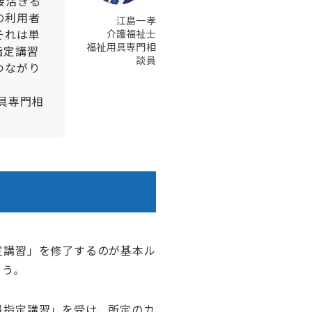
接活きる
の利用者
江島一孝
介護福祉士
それは単
福祉用具専門相
指定講習
談員
つながり
具専門相
定講習」を修了するのが基本ル
ょう。
員指定講習」を受け、所定のカ