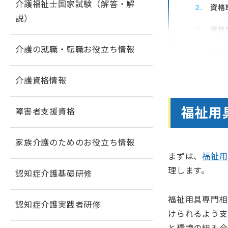
介護福祉士国家試験（解答・解
資格
説）
資格
介護の就職・転職お役立ち情報
スク
最短
介護資格情報
修了
福祉用
障害者支援資格
費用
資格
家族介護のためのお役立ち情報
まずは、
福祉用
介護
理します。
認知症介護基礎研修
福祉
福祉用具専門相
認知症介護実践者研修
まと
けられるよう支