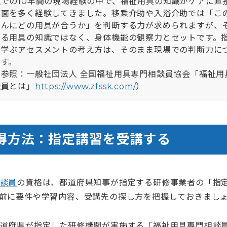
設での10年間の現場経験の中で、福祉用具の知識がケアに直
場面を多く経験してきました。移乗介助や入浴介助では「こ
さんにどの用具が合うか」を判断する力が求められますが、
なる用具の知識ではなく、身体機能の観察力とセットです。
で学ぶアセスメントの考え方は、そのまま現場での判断力に
ます。
（参照：一般社団法人 全国福祉用具専門相談員協会「福祉用
談員とは」
https://www.zfssk.com/
）
得方法：指定講習を受講する
談員
の資格は、都道府県知事が指定する研修事業者の「指
前に要件や学習内容、受講先の探し方を把握しておきまし
道府県が指定した研修機関が実施する「福祉用具専門相談