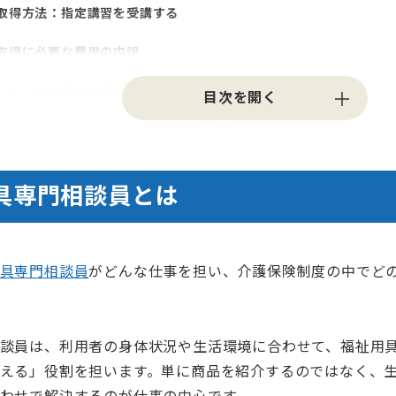
取得方法：指定講習を受講する
取得に必要な費用の内訳
ール・通信講座の費用比較
何日で取れる？受講期間とスケジュール
試験の内容と合格基準
具専門相談員とは
を抑えるコツ（5万円前後で目指す）
取得のメリットと就職先
具専門相談員
がどんな仕事を担い、介護保険制度の中でど
職のキャリアアップとして次に目指せる資格
用具専門相談員に関するよくある質問
談員は、利用者の身体状況や生活環境に合わせて、福祉用
め：福祉用具専門相談員の資格費用と選び方
える」役割を担います。単に商品を紹介するのではなく、