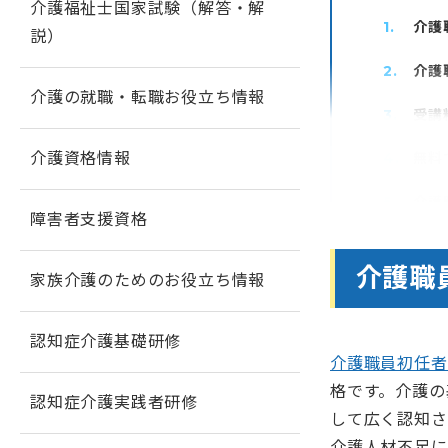
介護福祉士国家試験（解答・解
介護
説）
介護
介護の就職・転職お役立ち情報
受講
介護資格情報
無料
介護
障害者支援資格
資格
介護職
家族介護のためのお役立ち情報
働き
FA
認知症介護基礎研修
介護職員初任者
まと
格です。介護の
認知症介護実践者研修
して広く認知さ
介護人材不足に