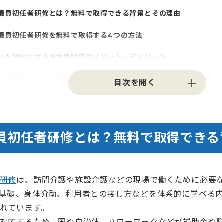
職員初任者研修とは？無料で取得できる背景とその理由
職員初任者研修を無料で取得する4つの方法
料を無料にする各支援制度のメリット・デメリット
で受講するときに確認すべき条件・手続きの流れ
職員初任者研修のカリキュラムと学習内容
取得後のキャリアパスとサポート
員初任者研修とは？無料で取得できる
ながら初任者研修を取得するコツ
Q｜初任者研修を無料で受講する際のよくある質問
研修
は、訪問介護や施設介護などの現場で働くために必要
め｜介護職員初任者研修を無料で取得するための要点整理
基礎、身体介助、利用者との接し方などを体系的に学べる
れています。
対応するため、国や自治体、ハローワークなどが補助金や