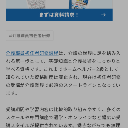
すべての講座
教室一覧
介護職員初任者研修
介護福祉士実務者研修
教室一覧
介護福祉士受験対策講座
介護求人情報
神奈川県
マナリエ
#介護職員初任者研修
藤沢校
神奈川県委託「障害福祉分野マッチング支援事業」
横須賀校
海老名市委託事業「受講料0円」介護職員初任者研修
給付金・助成金について
海老名校
綾瀬市委託事業「受講料0円」介護職員初任者研修
介護職員初任者研修課程
は、介護の世界に足を踏み入
相模大野校
伊勢原市社会福祉協議会委託事業「通学コース」介護職員初
れる第一歩として、基礎知識と介護技術をしっかりと
横浜戸塚校
キャンペーン一覧
任者研修
横浜馬車道関内校
学べる資格です。これまでホームヘルパー2級として
介護に関する入門的研修 -通学講座-
小田原校
介護に関する入門的研修 -オンライン講座-
知られていた資格制度は廃止され、現在は初任者研修
お知らせ
大和校
認知症介護基礎研修(神奈川県指定)
の受講が介護業界で必須のスタートラインとなってい
横浜二俣川校
認知症介護基礎研修 (藤沢市)
横浜みなとみらいサテライト校
ます。
お知らせ一覧
認知症介護基礎研修 (相模原市)
初めての方へ
伊勢原会場（伊勢原市社会福祉協議会主催 当校講師派遣受
お知らせ
認知症介護基礎研修 (横浜市)
託事業）
活動報告
認知症介護実践者研修
受講期間や学習内容は比較的取り組みやすく、多くの
初めての方へトップ
東京都
認知症介護実践リーダー研修
受講生・修了生サポート
スクールや専門講座で通学・オンラインなど幅広い受
湘南国際アカデミーとは?
東京校【開校準備中】
レクリエーション介護士2級講座
スタッフ紹介
埼玉県
講スタイルが提供されています。働きながらでも無理
同行援護従業者養成研修(一般課程)