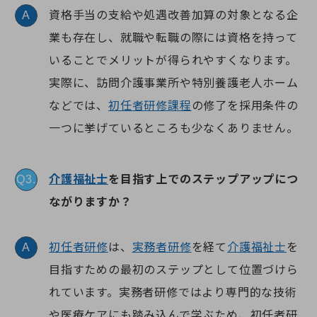
資格手当の支給や処遇改善加算の対象となる企
A
業も存在し、就職や転職の際には資格を持って
いることでメリットが得られやすくなります。
実際に、訪問介護事業所や特別養護老人ホーム
などでは、
初任者研修課程
の修了を採用条件の
一つに挙げているところも少なくありません。
介護福祉士
を目指す上でのステップアップにつ
Q3.
ながりますか？
初任者研修
は、
実務者研修
を経て
介護福祉士
を
A
目指すための最初のステップとして位置づけら
れています。実務者研修ではより専門的な技術
や医療ケアにも踏み込んで学ぶため、初任者研