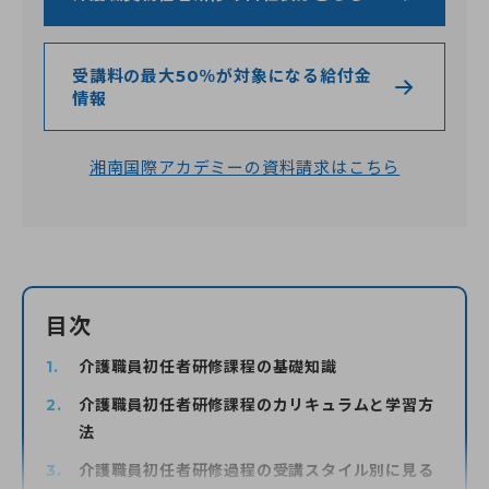
0120-961-190
受講料の最大50％が対象になる給付金
情報
9:00〜18:00
（年末年始を除く）
湘南国際アカデミーの資料請求はこちら
目次
介護職員初任者研修課程の基礎知識
介護職員初任者研修課程のカリキュラムと学習方
法
介護職員初任者研修過程の受講スタイル別に見る