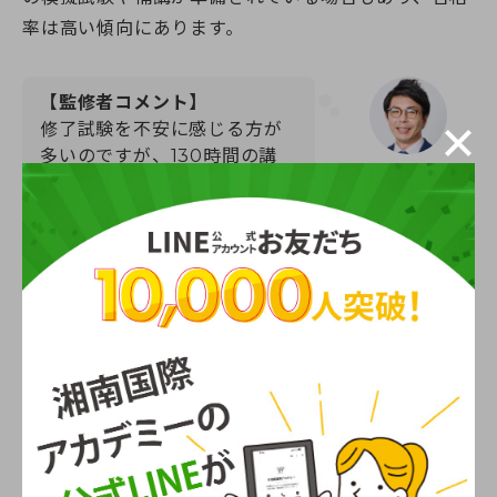
率は高い傾向にあります。
【監修者コメント】
修了試験を不安に感じる方が
多いのですが、130時間の講
江島一孝
義・演習をきちんと受講して
介護福祉士／介護
いれば十分合格できる内容で
支援専門員
す。
むしろ大切なのは試験対策よ
りも、日々の演習で実技を体
に覚えさせることです。分か
らないことはその場で講師に
質問する習慣をつけると、理
解度がぐっと深まります。
介護職員初任者研修過程の受講スタイル