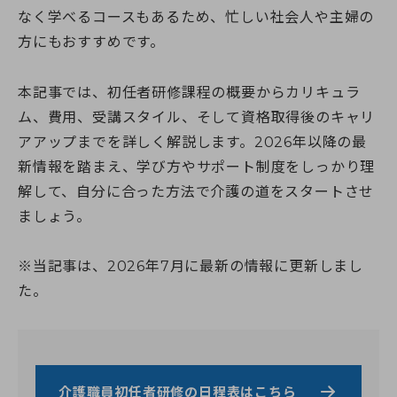
よくある質問（受講生向け）
神奈川県のおすすめ資格
埼玉校【開校準備中】
就職・転職サポート
全身性障害者ガイドヘルパー養成研修
なく学べるコースもあるため、忙しい社会人や主婦の
医療的ケア予約システム
介護職を目指すあなたへ
千葉県
実務者研修教員講習会
介護福祉士向け総合サポート
方にもおすすめです。
選ばれる理由
千葉校【開校準備中】
医療的ケア教員講習会
就職・転職サポート
介護職仲間づくりプロジェクト
よくある質問
受かるんです
山梨県
日本語オンライン学習支援のご案内
介護の職場マッチングツアー
ねんりんセミナー
修了生の声
山梨校（甲府商工会議所内)
重度訪問介護従業者養成研修
本記事では、初任者研修課程の概要からカリキュラ
介護福祉士専用キャリア相談
日本語でゆっくり学ぶ介護技術講座
静岡校【開校準備中】
福祉用具専門相談員
ふくしごと
ム、費用、受講スタイル、そして資格取得後のキャリ
ふくしごと
LINE登録
静岡県
介護事業所向け研修
アアップまでを詳しく解説します。2026年以降の最
ワンコインイングリッシュ
新情報を踏まえ、学び方やサポート制度をしっかり理
介護職のねんりんセミナー
ケアマネジャー（介護支援専門員）
解して、自分に合った方法で介護の道をスタートさせ
資料請求
職業訓練・行政委託事業
ましょう。
ご希望講座の資料を無料でお届け
※当記事は、2026年7月に最新の情報に更新しまし
た。
お電話でのお申し込み
お問い合わせ
介護職員初任者研修の日程表はこちら