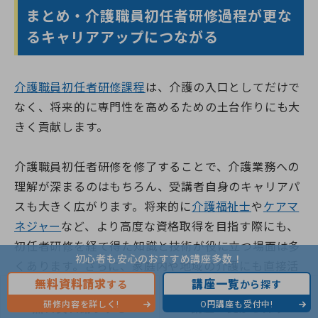
まとめ・介護職員初任者研修過程が更な
るキャリアアップにつながる
介護職員初任者研修課程
は、介護の入口としてだけで
なく、将来的に専門性を高めるための土台作りにも大
きく貢献します。
介護職員初任者研修を修了することで、介護業務への
理解が深まるのはもちろん、受講者自身のキャリアパ
スも大きく広がります。将来的に
介護福祉士
や
ケアマ
ネジャー
など、より高度な資格取得を目指す際にも、
初任者研修を経て得た知識と技術が役に立つ場面は多
初心者も安心のおすすめ講座多数！
くあります。さらに、家庭内や地域の介護にも直接活
無料資料請求
講座一覧
する
から探す
かせるため、受講する価値は非常に大きいでしょう。
研修内容を詳しく!
0円講座も受付中!
無料資料請求する
講座一覧から探す