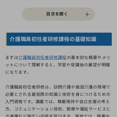
学習期間とスケジュール
介護職員初任者研修課程の受講費用と補助制度
介護職員初任者研修過程を学ぶスクール・講座を
選ぶ際のポイント
FAQ｜介護職員初任者研修過程に関するよくある
介護職員初任者研修課程の基礎知識
質問
まとめ・介護職員初任者研修過程が更なるキャリ
まずは
介護職員初任者研修課程
の基本的な概要やメリ
アアップにつながる
ットについて理解すると、学習や受講後の展望が明確
になります。
介護職員初任者研修は、訪問介護や施設介護の現場で
必要とされる最低限の知識と技術を身につけるための
入門資格です。講義では、尊厳保持や自立支援の考え
方、コミュニケーション技術、医療や福祉サービスと
の連携など幅広い内容を学びます。実技では、移乗や