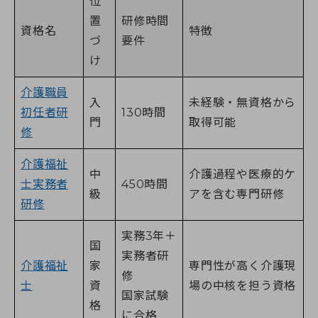
位
置
研修時間
資格名
特徴
づ
要件
け
介護職員
入
未経験・無資格から
初任者研
130時間
門
取得可能
修
介護福祉
中
介護過程や医療的ケ
士実務者
450時間
級
アを含む専門研修
研修
実務3年＋
国
実務者研
介護福祉
家
専門性が高く介護現
修
士
資
場の中核を担う資格
国家試験
格
に合格