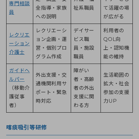
専門相談
全指導・家族
祉系職員
て活躍の場
員
への説明
が広がる
レクリエーシ
デイサー
利用者の
レクリエ
ョン企画・運
ビス職
QOL向
ーション
営・個別プロ
員・施設
上・認知機
介護士
グラム作成
職員
能の維持
ガイドヘ
障がい
外出支援・交
生活範囲の
ルパー
者・高齢
通機関利用サ
拡大・社会
（移動介
者の外出
ポート・緊急
参加の支援
護従事
支援に関
時対応
力UP
者）
わる方
喀痰吸引等研修