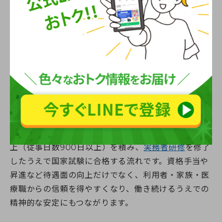
たい」のかを先に決めると、学ぶ内容が線でつながり
ます。
介護福祉士
介護福祉士
は、介護職の代表的な国家資格です。単に
介助ができるだけでなく、状態観察・根拠ある記録・
チーム内での共有・後輩指導など、現場の質を底上げ
する役割を求められます。一般的には実務経験3年以
上（従事日数900日以上）を積み、
実務者研修
を修了
したうえで国家試験に合格する流れです。資格手当や
昇進など待遇面の向上だけでなく、利用者・家族・医
療職からの信頼を得やすくなり、働き続けるうえでの
精神的な安定にもつながります。