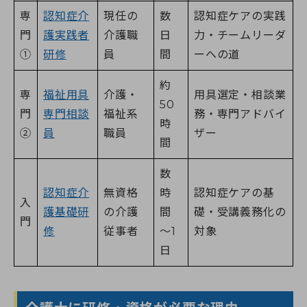
専
認知症介
現任の
数
認知症ケアの実践
門
護実践者
介護職
日
力・チームリーダ
①
研修
員
間
ーへの道
約
専
福祉用具
介護・
用具選定・相談業
50
門
専門相談
福祉系
務・専門アドバイ
時
②
員
職員
ザー
間
数
認知症介
無資格
時
認知症ケアの基
入
護基礎研
の介護
間
礎・受講義務化の
門
修
従事者
〜1
対象
日