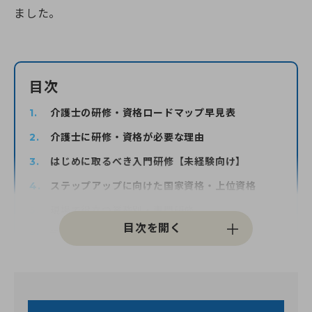
よくある質問（受講生向け）
神奈川県のおすすめ資格
埼玉校【開校準備中】
就職・転職サポート
全身性障害者ガイドヘルパー養成研修
ました。
医療的ケア予約システム
介護職を目指すあなたへ
千葉県
実務者研修教員講習会
介護福祉士向け総合サポート
選ばれる理由
千葉校【開校準備中】
医療的ケア教員講習会
就職・転職サポート
介護職仲間づくりプロジェクト
よくある質問
受かるんです
山梨県
日本語オンライン学習支援のご案内
介護の職場マッチングツアー
ねんりんセミナー
修了生の声
山梨校（甲府商工会議所内)
重度訪問介護従業者養成研修
介護福祉士専用キャリア相談
日本語でゆっくり学ぶ介護技術講座
静岡校【開校準備中】
目次
福祉用具専門相談員
ふくしごと
ふくしごと
LINE登録
静岡県
介護事業所向け研修
介護士の研修・資格ロードマップ早見表
ワンコインイングリッシュ
介護職のねんりんセミナー
介護士に研修・資格が必要な理由
ケアマネジャー（介護支援専門員）
はじめに取るべき入門研修【未経験向け】
資料請求
職業訓練・行政委託事業
ステップアップに向けた国家資格・上位資格
ご希望講座の資料を無料でお届け
現場で役立つ業務別・専門研修
認知症ケアの研修
研修・資格の選び方と失敗しないための注意点
お電話でのお申し込み
介護の現場で求められる基礎スキル
お問い合わせ
介護士の研修に関するよくある質問