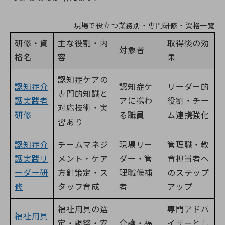
現場で役立つ業務別・専門研修・資格一覧
研修・資
主な役割・内
取得後の効
対象者
格名
容
果
認知症ケアの
認知症介
認知症ケ
リーダー的
専門的知識と
護実践者
アに携わ
役割・チー
対応技術・実
研修
る職員
ム連携強化
習あり
認知症介
チームマネジ
現場リー
管理職・教
護実践リ
メント・ケア
ダー・管
育担当者へ
ーダー研
方針策定・ス
理職候補
のステップ
修
タッフ育成
者
アップ
福祉用具の選
専門アドバ
福祉用具
定・調整・安
介護・福
イザーとし