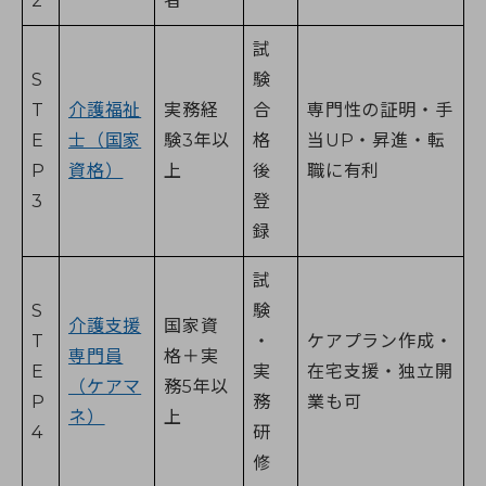
2
者
試
S
験
T
介護福祉
実務経
合
専門性の証明・手
E
士（国家
験3年以
格
当UP・昇進・転
P
資格）
上
後
職に有利
3
登
録
試
S
験
介護支援
国家資
T
・
ケアプラン作成・
専門員
格＋実
E
実
在宅支援・独立開
（ケアマ
務5年以
P
務
業も可
ネ）
上
4
研
修