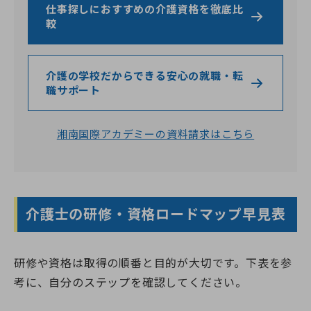
仕事探しにおすすめの介護資格を徹底比
まとめ｜介護士の研修は目的別に選んでキャリア
較
を伸ばそう
0120-961-190
9:00〜18:00
（年末年始を除く）
介護の学校だからできる安心の就職・転
職サポート
湘南国際アカデミーの資料請求はこちら
介護士の研修・資格ロードマップ早見表
研修や資格は取得の順番と目的が大切です。下表を参
考に、自分のステップを確認してください。