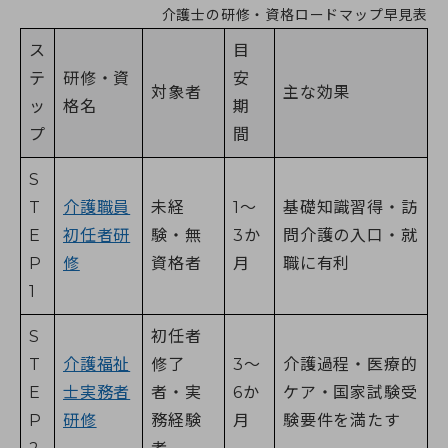
介護士の研修・資格ロードマップ早見表
ス
目
テ
研修・資
安
対象者
主な効果
ッ
格名
期
プ
間
S
T
介護職員
未経
1〜
基礎知識習得・訪
E
初任者研
験・無
3か
問介護の入口・就
P
修
資格者
月
職に有利
1
S
初任者
T
介護福祉
修了
3〜
介護過程・医療的
E
士実務者
者・実
6か
ケア・国家試験受
P
研修
務経験
月
験要件を満たす