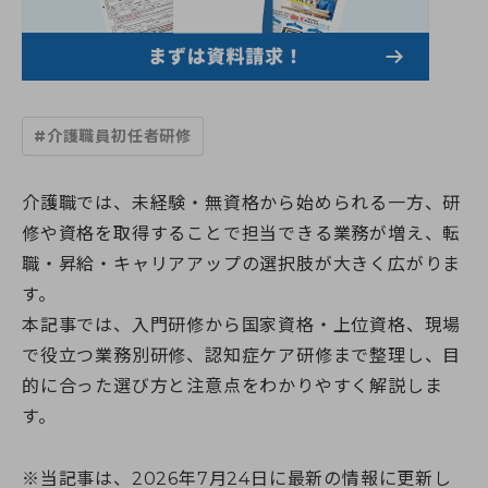
すべての講座
教室一覧
介護職員初任者研修
介護福祉士実務者研修
教室一覧
介護福祉士受験対策講座
介護求人情報
神奈川県
マナリエ
#介護職員初任者研修
藤沢校
神奈川県委託「障害福祉分野マッチング支援事業」
横須賀校
海老名市委託事業「受講料0円」介護職員初任者研修
給付金・助成金について
海老名校
綾瀬市委託事業「受講料0円」介護職員初任者研修
介護職では、未経験・無資格から始められる一方、研
相模大野校
伊勢原市社会福祉協議会委託事業「通学コース」介護職員初
修や資格を取得することで担当できる業務が増え、転
横浜戸塚校
キャンペーン一覧
任者研修
横浜馬車道関内校
職・昇給・キャリアアップの選択肢が大きく広がりま
介護に関する入門的研修 -通学講座-
小田原校
介護に関する入門的研修 -オンライン講座-
す。
お知らせ
大和校
認知症介護基礎研修(神奈川県指定)
本記事では、入門研修から国家資格・上位資格、現場
横浜二俣川校
認知症介護基礎研修 (藤沢市)
横浜みなとみらいサテライト校
で役立つ業務別研修、認知症ケア研修まで整理し、目
お知らせ一覧
認知症介護基礎研修 (相模原市)
初めての方へ
伊勢原会場（伊勢原市社会福祉協議会主催 当校講師派遣受
お知らせ
認知症介護基礎研修 (横浜市)
的に合った選び方と注意点をわかりやすく解説しま
託事業）
活動報告
認知症介護実践者研修
す。
初めての方へトップ
東京都
認知症介護実践リーダー研修
受講生・修了生サポート
湘南国際アカデミーとは?
東京校【開校準備中】
レクリエーション介護士2級講座
スタッフ紹介
埼玉県
※当記事は、2026年7月24日に最新の情報に更新し
同行援護従業者養成研修(一般課程)