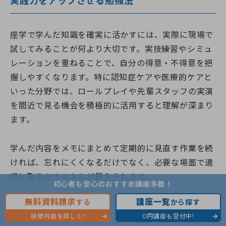
実践力をアップさせる勉強法
座学で学んだ知識を確実に活かすには、実際に現場で
試してみることが何より大切です。実技練習やシミュ
レーションを重ねることで、自分の得意・不得意を把
握しやすくなります。特に認知症ケアや医療的ケアと
いった分野では、ロールプレイや先輩スタッフの実演
を間近で見る機会を積極的に活用すると理解が深まり
ます。
学んだ内容をメモにまとめて定期的に見直す作業を続
ければ、忘れにくくなるだけでなく、必要な場面で適
切に取り出すスキルが鍛えられます。
初心者も安心のおすすめ講座多数！
無料資料請求
講座一覧
する
から探す
どれだけ研修を重ねても、記録一つ
研修内容を詳しく!
0円講座も受付中!
無料資料請求する
講座一覧から探す
とっても「誰が読んでもわかる書き