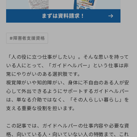
すべての講座
教室一覧
介護職員初任者研修
介護福祉士実務者研修
教室一覧
介護福祉士受験対策講座
介護求人情報
神奈川県
マナリエ
#障害者支援資格
藤沢校
神奈川県委託「障害福祉分野マッチング支援事業」
横須賀校
海老名市委託事業「受講料0円」介護職員初任者研修
給付金・助成金について
海老名校
綾瀬市委託事業「受講料0円」介護職員初任者研修
「人の役に立つ仕事がしたい」。そんな思いを持って
相模大野校
伊勢原市社会福祉協議会委託事業「通学コース」介護職員初
いる人にとって、「ガイドヘルパー」という仕事は非
横浜戸塚校
キャンペーン一覧
任者研修
横浜馬車道関内校
常にやりがいのある選択肢です。
介護に関する入門的研修 -通学講座-
小田原校
介護に関する入門的研修 -オンライン講座-
視覚障がいや知的障がい、身体に不自由のある人が安
お知らせ
大和校
認知症介護基礎研修(神奈川県指定)
心して外出できるようにサポートするガイドヘルパー
横浜二俣川校
認知症介護基礎研修 (藤沢市)
横浜みなとみらいサテライト校
は、単なる介助ではなく、「その人らしい暮らし」を
お知らせ一覧
認知症介護基礎研修 (相模原市)
初めての方へ
伊勢原会場（伊勢原市社会福祉協議会主催 当校講師派遣受
お知らせ
認知症介護基礎研修 (横浜市)
支える重要な役割を担います。
託事業）
活動報告
認知症介護実践者研修
初めての方へトップ
東京都
認知症介護実践リーダー研修
受講生・修了生サポート
この記事では、ガイドヘルパーの仕事内容や必要な資
湘南国際アカデミーとは?
東京校【開校準備中】
レクリエーション介護士2級講座
スタッフ紹介
埼玉県
格、向いている人・向いていない人の特徴まで、これ
同行援護従業者養成研修(一般課程)