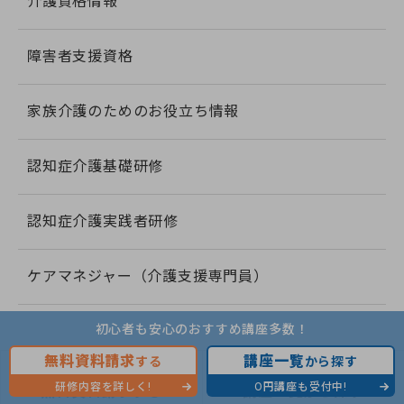
介護資格情報
障害者支援資格
家族介護のためのお役立ち情報
認知症介護基礎研修
認知症介護実践者研修
ケアマネジャー（介護支援専門員）
初心者も安心のおすすめ講座多数！
よく読まれている記事
無料資料請求
講座一覧
する
から探す
研修内容を詳しく!
0円講座も受付中!
無料資料請求する
講座一覧から探す