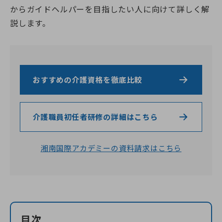
よくある質問（受講生向け）
神奈川県のおすすめ資格
埼玉校【開校準備中】
就職・転職サポート
全身性障害者ガイドヘルパー養成研修
からガイドヘルパーを目指したい人に向けて詳しく解
医療的ケア予約システム
介護職を目指すあなたへ
千葉県
実務者研修教員講習会
介護福祉士向け総合サポート
説します。
選ばれる理由
千葉校【開校準備中】
医療的ケア教員講習会
就職・転職サポート
介護職仲間づくりプロジェクト
よくある質問
受かるんです
山梨県
日本語オンライン学習支援のご案内
介護の職場マッチングツアー
ねんりんセミナー
修了生の声
山梨校（甲府商工会議所内)
重度訪問介護従業者養成研修
介護福祉士専用キャリア相談
日本語でゆっくり学ぶ介護技術講座
静岡校【開校準備中】
福祉用具専門相談員
ふくしごと
ふくしごと
LINE登録
静岡県
介護事業所向け研修
おすすめの介護資格を徹底比較
ワンコインイングリッシュ
介護職のねんりんセミナー
ケアマネジャー（介護支援専門員）
資料請求
職業訓練・行政委託事業
介護職員初任者研修の詳細はこちら
ご希望講座の資料を無料でお届け
湘南国際アカデミーの資料請求はこちら
お電話でのお申し込み
お問い合わせ
目次