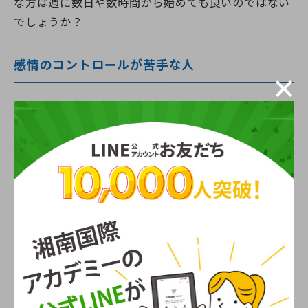
な方は週に数日や数時間から始めても良いのではない
でしょうか？
感情のコントロールが苦手な人
利用者の中には、不安からパニックを起こしたり、予
想外の行動を取ったりする人もいます。そうした場面
では、ガイドヘルパーが冷静であることが何よりも重
要です。
怒りやイライラをすぐに表に出してしまう人、気持ち
の切り替えが苦手な人は、かえって利用者に不安を与
えてしまい、信頼関係を築くのが難しくなる場合があ
ります。
同じ人と長時間関わるのが負担に感じる人