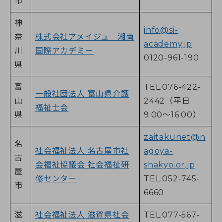
市
神
info@si-
奈
株式会社アメイジュ 湘南
academy.jp
川
国際アカデミー
0120-961-190
県
富
TEL.076-422-
一般社団法人 富山県介護
山
2442（平日
福祉士会
県
9:00～16:00）
zaitakunet@n
名
社会福祉法人 名古屋市社
agoya-
古
会福祉協議会 社会福祉研
shakyo.or.jp
屋
修センター
TEL.052-745-
市
6660
滋
社会福祉法人 滋賀県社会
TEL.077-567-