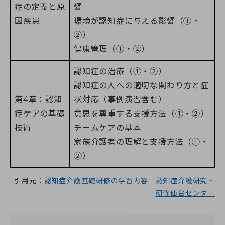
症の定義と原
響
因疾患
環境が認知症に与える影響（①・
②）
健康管理（①・②）
認知症の治療（①・②）
認知症の人への適切な関わり方と症
第4章：認知
状対応（事例演習含む）
症ケアの基礎
意思を尊重する支援方法（①・②）
技術
チームケアの基本
家族介護者の理解と支援方法（①・
②）
引用元：
認知症介護基礎研修の学習内容｜認知症介護研究・
研修仙台センター