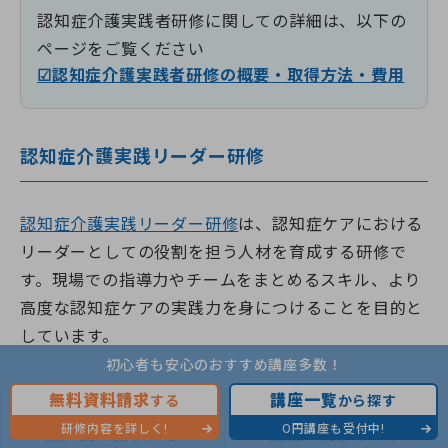
認知症介護実践者研修に関しての詳細は、以下の
ページをご覧ください
☑認知症介護実践者研修の概要・取得方法・費用
認知症介護実践リーダー研修
認知症介護実践リーダー研修
は、認知症ケアにおける
リーダーとしての役割を担う人材を育成する研修で
す。現場での指導力やチームをまとめるスキル、より
高度な認知症ケアの実践力を身につけることを目的と
しています。
初心者も安心のおすすめ講座多数！
受講対象者
無料資料請求
講座一覧
する
から探す
研修内容を詳しく!
0円講座も受付中!
無料資料請求する
講座一覧から探す