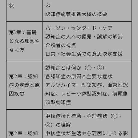
状
ぶ
認知症施策推進大綱の概要
パーソン・センタード・ケア
第1章：基礎
認知症の人への偏見・誤解の解消
となる理念や
介護者の視点
考え方
日常・社会生活での意思決定支援
認知症とは何か（①・②）
第2章：認知
各認知症の原因と主要な症状
症の定義と原
アルツハイマー型認知症、血管性認
因疾患
知症、レビー小体型認知症、前頭側
頭型認知症
中核症状と行動・心理症状（①・
②）の理解
第2章：認知
中核症状が生活や心理面に与える影