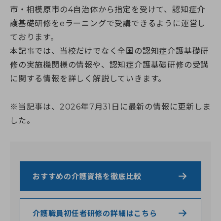
よくある質問（受講生向け）
神奈川県のおすすめ資格
埼玉校【開校準備中】
就職・転職サポート
全身性障害者ガイドヘルパー養成研修
市・相模原市の4自治体から指定を受けて、認知症介
医療的ケア予約システム
介護職を目指すあなたへ
千葉県
実務者研修教員講習会
介護福祉士向け総合サポート
護基礎研修をeラーニングで受講できるように運営し
選ばれる理由
千葉校【開校準備中】
医療的ケア教員講習会
就職・転職サポート
介護職仲間づくりプロジェクト
よくある質問
受かるんです
ております。
山梨県
日本語オンライン学習支援のご案内
介護の職場マッチングツアー
ねんりんセミナー
修了生の声
山梨校（甲府商工会議所内)
重度訪問介護従業者養成研修
本記事では、当校だけでなく全国の認知症介護基礎研
介護福祉士専用キャリア相談
日本語でゆっくり学ぶ介護技術講座
静岡校【開校準備中】
福祉用具専門相談員
ふくしごと
修の実施機関様の情報や、認知症介護基礎研修の受講
ふくしごと
LINE登録
静岡県
介護事業所向け研修
に関する情報を詳しく解説していきます。
ワンコインイングリッシュ
介護職のねんりんセミナー
ケアマネジャー（介護支援専門員）
※当記事は、2026年7月31日に最新の情報に更新しま
資料請求
職業訓練・行政委託事業
した。
ご希望講座の資料を無料でお届け
おすすめの介護資格を徹底比較
お電話でのお申し込み
お問い合わせ
介護職員初任者研修の詳細はこちら