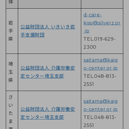
体
d-care-
岩
kiso@silverz.or
公益財団法人 いきいき岩
手
.jp
手支援財団
県
TEL.019-629-
2300
saitama@kaig
埼
公益財団法人 介護労働安
o-center.or.jp
玉
定センター埼玉支部
TEL.048-813-
県
2551
さ
saitama@kaig
い
公益財団法人 介護労働安
o-center.or.jp
た
定センター埼玉支部
TEL.048-813-
ま
2551