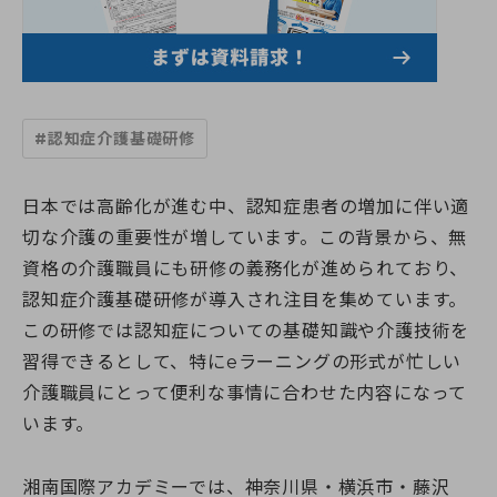
すべての講座
教室一覧
介護職員初任者研修
介護福祉士実務者研修
教室一覧
介護福祉士受験対策講座
介護求人情報
神奈川県
マナリエ
#認知症介護基礎研修
藤沢校
神奈川県委託「障害福祉分野マッチング支援事業」
横須賀校
海老名市委託事業「受講料0円」介護職員初任者研修
給付金・助成金について
海老名校
綾瀬市委託事業「受講料0円」介護職員初任者研修
日本では高齢化が進む中、認知症患者の増加に伴い適
相模大野校
伊勢原市社会福祉協議会委託事業「通学コース」介護職員初
切な介護の重要性が増しています。この背景から、無
横浜戸塚校
キャンペーン一覧
任者研修
横浜馬車道関内校
資格の介護職員にも研修の義務化が進められており、
介護に関する入門的研修 -通学講座-
小田原校
介護に関する入門的研修 -オンライン講座-
認知症介護基礎研修が導入され注目を集めています。
お知らせ
大和校
認知症介護基礎研修(神奈川県指定)
この研修では認知症についての基礎知識や介護技術を
横浜二俣川校
認知症介護基礎研修 (藤沢市)
横浜みなとみらいサテライト校
習得できるとして、特にeラーニングの形式が忙しい
お知らせ一覧
認知症介護基礎研修 (相模原市)
初めての方へ
伊勢原会場（伊勢原市社会福祉協議会主催 当校講師派遣受
お知らせ
認知症介護基礎研修 (横浜市)
介護職員にとって便利な事情に合わせた内容になって
託事業）
活動報告
認知症介護実践者研修
います。
初めての方へトップ
東京都
認知症介護実践リーダー研修
受講生・修了生サポート
湘南国際アカデミーとは?
東京校【開校準備中】
レクリエーション介護士2級講座
スタッフ紹介
埼玉県
湘南国際アカデミーでは、神奈川県・横浜市・藤沢
同行援護従業者養成研修(一般課程)