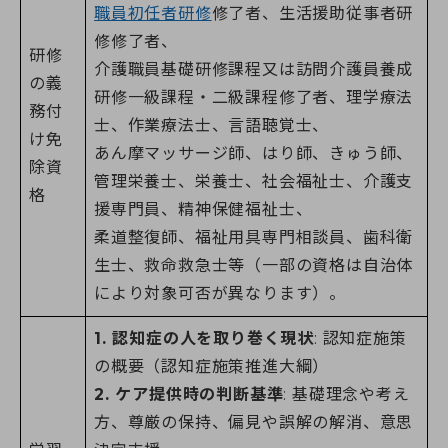
職員初任者研修
修了者、生活援助従事者研
修修了者、
研修
介護職員基礎研修課程又は訪問介護員養成
の義
研修一級課程・二級課程修了者、理学療法
務付
士、作業療法士、言語聴覚士、
け免
あん摩マッサージ師、はり師、きゅう師、
除資
管理栄養士、栄養士、社会福祉士、介護支
格
援専門員、精神保健福祉士、
柔道整復師、福祉用具専門相談員、歯科衛
生士、救命救急士等（一部の資格は自治体
により対象可否が異なります）。
1. 認知症の人を取り巻く現状
: 認知症施策
の概要（認知症施策推進大綱）
2. ケア提供時の判断基準
: 基礎理念や考え
方、尊厳の保持、偏見や誤解の解消、意思