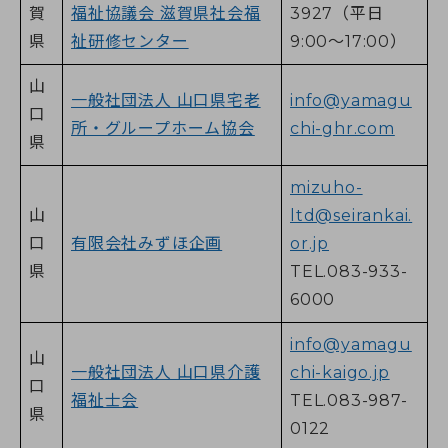
賀
福祉協議会 滋賀県社会福
3927（平日
県
祉研修センター
9:00～17:00）
山
一般社団法人 山口県宅老
info@yamagu
口
所・グループホーム協会
chi-ghr.com
県
mizuho-
山
ltd@seirankai.
口
有限会社みずほ企画
or.jp
県
TEL.083-933-
6000
info@yamagu
山
一般社団法人 山口県介護
chi-kaigo.jp
口
福祉士会
TEL.083-987-
県
0122