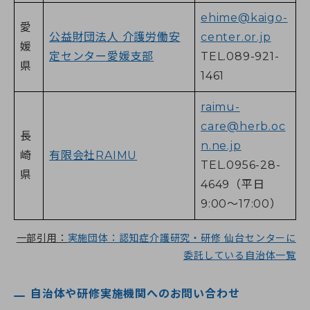
ehime@kaigo-
愛
公益財団法人 介護労働安
center.or.jp
媛
定センター愛媛支部
TEL.089-921-
県
1461
raimu-
care@herb.oc
長
n.ne.jp
崎
有限会社RAIMU
TEL.0956-28-
県
4649（平日
9:00～17:00）
一部引用：
実施団体：認知症介護研究・研修 仙台センターに
委託している自治体一覧
自治体や研修実施機関へのお問い合わせ