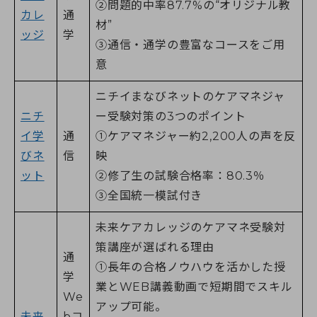
➁問題的中率87.7%の“オリジナル教
カレ
通
材”
ッジ
学
③通信・通学の豊富なコースをご用
意
ニチイまなびネットのケアマネジャ
ニチ
ー受験対策の3つのポイント
イ学
通
➀ケアマネジャー約2,200人の声を反
びネ
信
映
ット
➁修了生の試験合格率：80.3％
③全国統一模試付き
未来ケアカレッジのケアマネ受験対
策講座が選ばれる理由
通
➀長年の合格ノウハウを活かした授
学
業とWEB講義動画で短期間でスキル
We
アップ可能。
未来
bコ