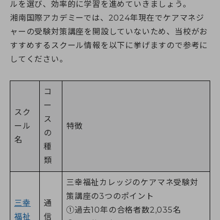
ルを選び、効率的に学習を進めていきましょう。
湘南国際アカデミーでは、2024年現在でケアマネジ
ャーの受験対策講座を開設していないため、当校がお
すすめするスクール情報を以下に挙げますので参考に
してください。
コ
ー
スク
ス
ール
特徴
の
名
種
類
三幸福祉カレッジのケアマネ受験対
策講座の3つのポイント
三幸
通
➀過去10年の合格者数2,035名
福祉
信