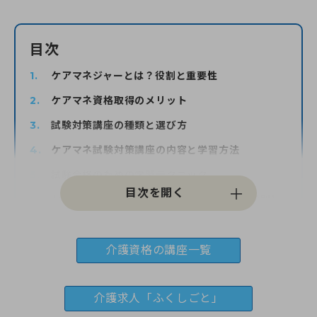
0120-961-190
目次
9:00〜18:00
（年末年始を除く）
ケアマネジャーとは？役割と重要性
ケアマネ資格取得のメリット
試験対策講座の種類と選び方
ケアマネ試験対策講座の内容と学習方法
試験合格のための学習テクニック
おすすめのケアマネ講座【オンライン・通学別】
ケアマネ資格取得後のキャリアパス
ケアマネ講座ガイドのまとめと要約
介護資格の講座一覧
介護求人「ふくしごと」