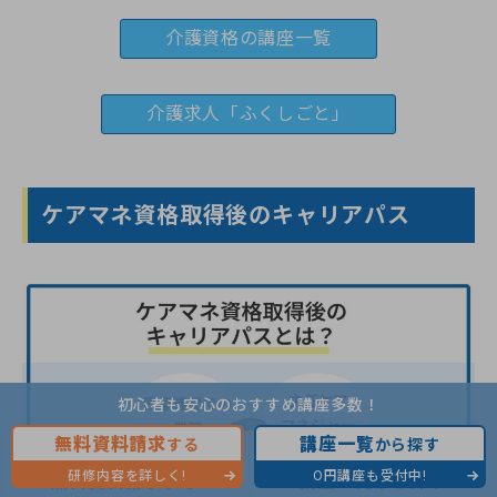
介護資格の講座一覧
介護求人「ふくしごと」
ケアマネ資格取得後のキャリアパス
初心者も安心のおすすめ講座多数！
無料資料請求
講座一覧
する
から探す
研修内容を詳しく!
0円講座も受付中!
無料資料請求する
講座一覧から探す