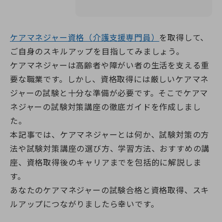
よくある質問（受講生向け）
神奈川県のおすすめ資格
埼玉校【開校準備中】
就職・転職サポート
全身性障害者ガイドヘルパー養成研修
医療的ケア予約システム
介護職を目指すあなたへ
千葉県
実務者研修教員講習会
介護福祉士向け総合サポート
選ばれる理由
千葉校【開校準備中】
医療的ケア教員講習会
就職・転職サポート
介護職仲間づくりプロジェクト
よくある質問
受かるんです
山梨県
ケアマネジャー資格（介護支援専門員）
を取得して、
日本語オンライン学習支援のご案内
介護の職場マッチングツアー
ねんりんセミナー
修了生の声
山梨校（甲府商工会議所内)
重度訪問介護従業者養成研修
ご自身のスキルアップを目指してみましょう。
介護福祉士専用キャリア相談
日本語でゆっくり学ぶ介護技術講座
静岡校【開校準備中】
福祉用具専門相談員
ふくしごと
ケアマネジャーは高齢者や障がい者の生活を支える重
ふくしごと
LINE登録
静岡県
介護事業所向け研修
要な職業です。しかし、資格取得には厳しいケアマネ
ワンコインイングリッシュ
ジャーの試験と十分な準備が必要です。そこでケアマ
介護職のねんりんセミナー
ケアマネジャー（介護支援専門員）
ネジャーの試験対策講座の徹底ガイドを作成しまし
資料請求
職業訓練・行政委託事業
た。
本記事では、ケアマネジャーとは何か、試験対策の方
ご希望講座の資料を無料でお届け
法や試験対策講座の選び方、学習方法、おすすめの講
座、資格取得後のキャリアまでを包括的に解説しま
す。
あなたのケアマネジャーの試験合格と資格取得、スキ
お電話でのお申し込み
ルアップにつながりましたら幸いです。
お問い合わせ