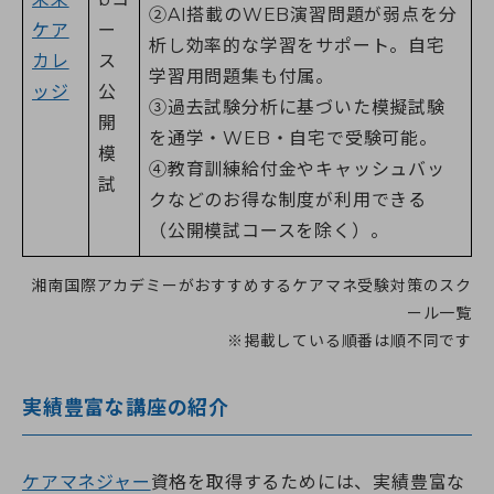
➁AI搭載のWEB演習問題が弱点を分
ケア
ー
析し効率的な学習をサポート。自宅
カレ
ス
学習用問題集も付属。
ッジ
公
③過去試験分析に基づいた模擬試験
開
を通学・WEB・自宅で受験可能。
模
➃教育訓練給付金やキャッシュバッ
試
クなどのお得な制度が利用できる
（公開模試コースを除く）。
湘南国際アカデミーがおすすめするケアマネ受験対策のスク
ール一覧
※掲載している順番は順不同です
実績豊富な講座の紹介
ケアマネジャー
資格を取得するためには、実績豊富な