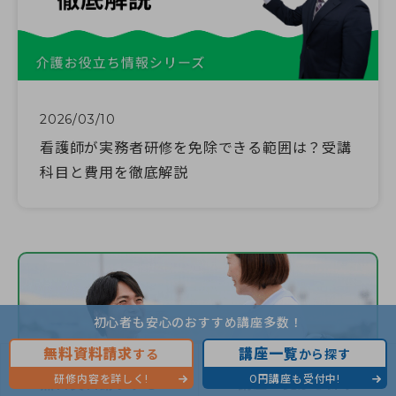
2026/03/10
看護師が実務者研修を免除できる範囲は？受講
科目と費用を徹底解説
初心者も安心のおすすめ講座多数！
無料資料請求
講座一覧
する
から探す
研修内容を詳しく!
0円講座も受付中!
無料資料請求する
講座一覧から探す