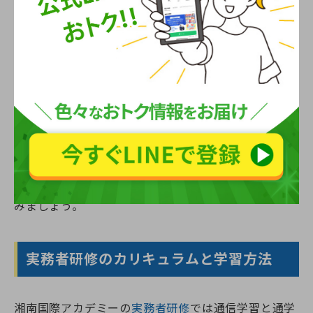
費用軽減のための公的支援策
自治体によっては介護職員の育成を目的とした補助金
や貸付制度を設けており、それらを活用することで経
済的負担を軽減できます。特に、介護業界が慢性的に
人手不足である現状を踏まえ、行政側も積極的な支援
策を拡充中です。受講を計画する際には、各地域の制
度をよく調べ、条件に合うものがあればぜひ活用して
みましょう。
実務者研修のカリキュラムと学習方法
湘南国際アカデミーの
実務者研修
では通信学習と通学