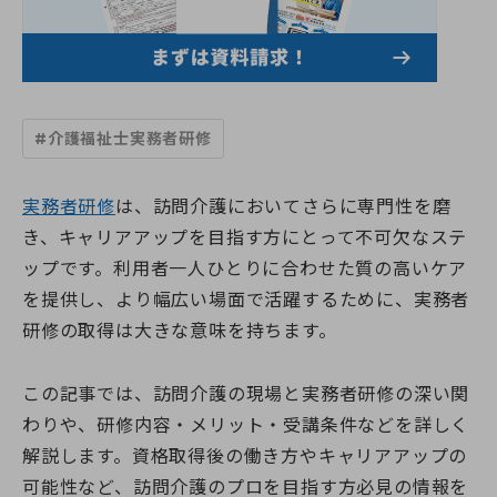
すべての講座
教室一覧
介護職員初任者研修
介護福祉士実務者研修
教室一覧
介護福祉士受験対策講座
介護求人情報
神奈川県
マナリエ
#介護福祉士実務者研修
藤沢校
神奈川県委託「障害福祉分野マッチング支援事業」
横須賀校
海老名市委託事業「受講料0円」介護職員初任者研修
給付金・助成金について
海老名校
綾瀬市委託事業「受講料0円」介護職員初任者研修
実務者研修
は、訪問介護においてさらに専門性を磨
相模大野校
伊勢原市社会福祉協議会委託事業「通学コース」介護職員初
き、キャリアアップを目指す方にとって不可欠なステ
横浜戸塚校
キャンペーン一覧
任者研修
横浜馬車道関内校
ップです。利用者一人ひとりに合わせた質の高いケア
介護に関する入門的研修 -通学講座-
小田原校
介護に関する入門的研修 -オンライン講座-
を提供し、より幅広い場面で活躍するために、実務者
お知らせ
大和校
認知症介護基礎研修(神奈川県指定)
研修の取得は大きな意味を持ちます。
横浜二俣川校
認知症介護基礎研修 (藤沢市)
横浜みなとみらいサテライト校
お知らせ一覧
認知症介護基礎研修 (相模原市)
初めての方へ
伊勢原会場（伊勢原市社会福祉協議会主催 当校講師派遣受
お知らせ
認知症介護基礎研修 (横浜市)
この記事では、訪問介護の現場と実務者研修の深い関
託事業）
活動報告
認知症介護実践者研修
わりや、研修内容・メリット・受講条件などを詳しく
初めての方へトップ
東京都
認知症介護実践リーダー研修
受講生・修了生サポート
解説します。資格取得後の働き方やキャリアアップの
湘南国際アカデミーとは?
東京校【開校準備中】
レクリエーション介護士2級講座
スタッフ紹介
埼玉県
可能性など、訪問介護のプロを目指す方必見の情報を
同行援護従業者養成研修(一般課程)