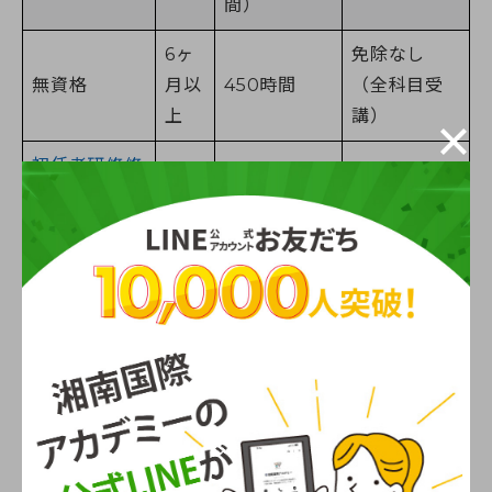
間）
6ヶ
免除なし
無資格
月以
450時間
（全科目受
上
講）
初任者研修修
4ヶ
了者
130時間の科
月以
320時間
（旧ホームヘ
目免除
上
ルパー2級）
1ヶ
ホームヘルパ
355時間の科
月以
95時間
ー1級修了者
目免除
上
1ヶ
介護職員基礎
400時間の
月以
50時間
研修修了者
科目免除
上