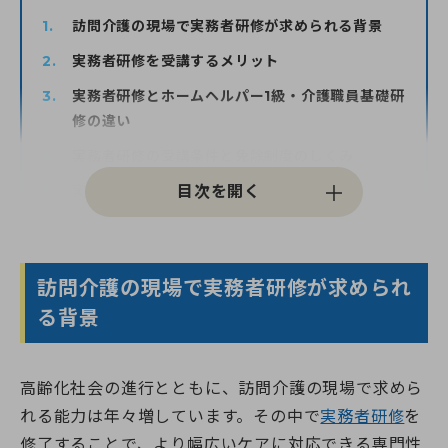
訪問介護の現場で実務者研修が求められる背景
実務者研修を受講するメリット
0120-961-190
9:00〜18:00
（年末年始を除く）
実務者研修とホームヘルパー1級・介護職員基礎研
修の違い
実務者研修の受講条件と免除制度のしくみ
実務者研修のカリキュラムと学習方法
訪問介護における実務者研修修了者の具体的な役
割
訪問介護の現場で実務者研修が求められ
就職・転職における実務者研修の強み
る背景
FAQ｜実務者研修と訪問介護に関するQ＆A
まとめ：実務者研修で広がるキャリアと訪問介護
の未来
高齢化社会の進行とともに、訪問介護の現場で求めら
れる能力は年々増しています。その中で
実務者研修
を
修了することで、より幅広いケアに対応できる専門性