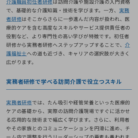
介護職員初任者研修
は訪問介護や施設介護の入門資格
で、基礎的な介護知識・技術を学びます。一方、
実務
者研修
はそこからさらに一歩進んだ内容が扱われ、医
療的ケアを含む高度なスキルやサービス提供責任者の
役割など、より専門性の高い学びが特徴です。初任者
研修から実務者研修へステップアップすることで、
介
護福祉士
への道も近づき、キャリアの選択肢が大きく
広がります。
実務者研修で学べる訪問介護で役立つスキル
実務者研修
では、たん吸引や経管栄養といった医療的
ケアの基礎から、実際の訪問介護現場ですぐに活かせ
る応用的な技術まで幅広く学びます。さらに、利用者
やその家族とのコミュニケーションを円滑に進め、チ
ーム内で調整を行うリーダーシップの要素も養われま