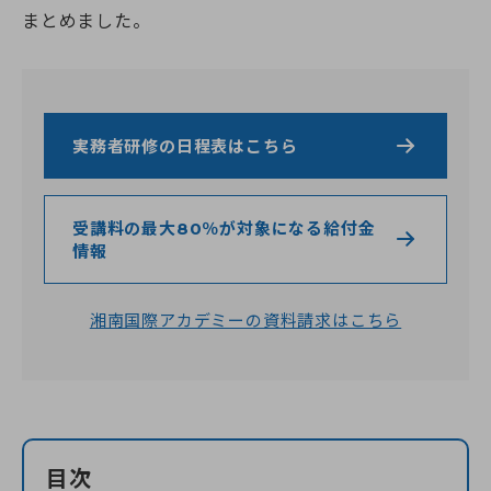
よくある質問（受講生向け）
神奈川県のおすすめ資格
埼玉校【開校準備中】
就職・転職サポート
全身性障害者ガイドヘルパー養成研修
まとめました。
医療的ケア予約システム
介護職を目指すあなたへ
千葉県
実務者研修教員講習会
介護福祉士向け総合サポート
選ばれる理由
千葉校【開校準備中】
医療的ケア教員講習会
就職・転職サポート
介護職仲間づくりプロジェクト
よくある質問
受かるんです
山梨県
日本語オンライン学習支援のご案内
介護の職場マッチングツアー
ねんりんセミナー
修了生の声
山梨校（甲府商工会議所内)
重度訪問介護従業者養成研修
介護福祉士専用キャリア相談
日本語でゆっくり学ぶ介護技術講座
静岡校【開校準備中】
福祉用具専門相談員
ふくしごと
実務者研修の日程表はこちら
ふくしごと
LINE登録
静岡県
介護事業所向け研修
ワンコインイングリッシュ
介護職のねんりんセミナー
受講料の最大80％が対象になる給付金
ケアマネジャー（介護支援専門員）
情報
資料請求
職業訓練・行政委託事業
ご希望講座の資料を無料でお届け
湘南国際アカデミーの資料請求はこちら
お電話でのお申し込み
お問い合わせ
目次