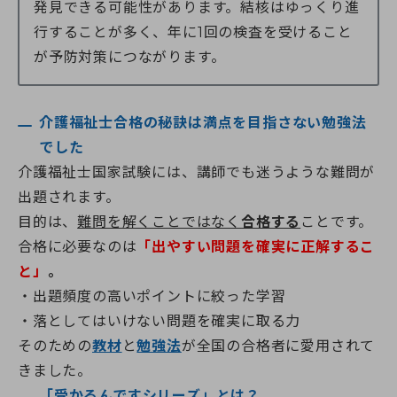
発見できる可能性があります。結核はゆっくり進
行することが多く、年に1回の検査を受けること
が予防対策につながります。
介護福祉士合格の秘訣は満点を目指さない勉強法
でした
介護福祉士国家試験には、講師でも迷うような難問が
出題されます。
目的は、
難問を解くことではなく
合格する
ことです。
合格に必要なのは
「出やすい問題を確実に正解するこ
と」
。
出題頻度の高いポイントに絞った学習
落としてはいけない問題を確実に取る力
そのための
教材
と
勉強法
が全国の合格者に愛用されて
きました。
「
受かるんですシリーズ
」とは？