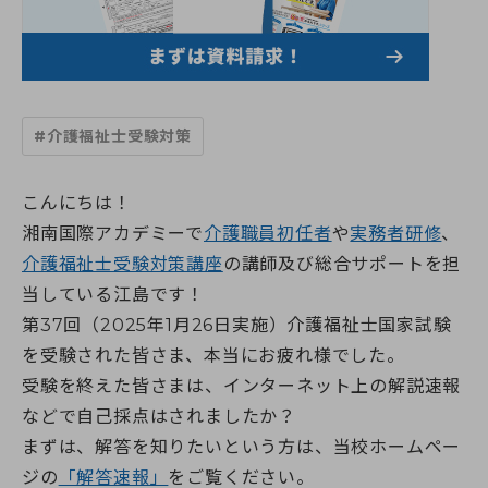
すべての講座
教室一覧
介護職員初任者研修
介護福祉士実務者研修
教室一覧
介護福祉士受験対策講座
介護求人情報
神奈川県
マナリエ
#介護福祉士受験対策
藤沢校
神奈川県委託「障害福祉分野マッチング支援事業」
横須賀校
海老名市委託事業「受講料0円」介護職員初任者研修
給付金・助成金について
海老名校
綾瀬市委託事業「受講料0円」介護職員初任者研修
こんにちは！
相模大野校
伊勢原市社会福祉協議会委託事業「通学コース」介護職員初
湘南国際アカデミーで
介護職員初任者
や
実務者研修
、
横浜戸塚校
キャンペーン一覧
任者研修
横浜馬車道関内校
介護福祉士受験対策講座
介護に関する入門的研修 -通学講座-
の講師及び総合サポートを担
小田原校
介護に関する入門的研修 -オンライン講座-
当している江島です！
お知らせ
大和校
認知症介護基礎研修(神奈川県指定)
第37回（2025年1月26日実施）介護福祉士国家試験
横浜二俣川校
認知症介護基礎研修 (藤沢市)
横浜みなとみらいサテライト校
を受験された皆さま、本当にお疲れ様でした。
お知らせ一覧
認知症介護基礎研修 (相模原市)
初めての方へ
伊勢原会場（伊勢原市社会福祉協議会主催 当校講師派遣受
お知らせ
認知症介護基礎研修 (横浜市)
受験を終えた皆さまは、インターネット上の解説速報
託事業）
活動報告
認知症介護実践者研修
などで自己採点はされましたか？
初めての方へトップ
東京都
認知症介護実践リーダー研修
受講生・修了生サポート
まずは、解答を知りたいという方は、当校ホームペー
湘南国際アカデミーとは?
東京校【開校準備中】
レクリエーション介護士2級講座
スタッフ紹介
埼玉県
ジの
「解答速報」
をご覧ください。
同行援護従業者養成研修(一般課程)