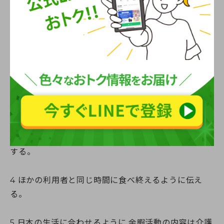
次の記述のうち,Bさんへの介護福祉職の対応として,最
も適切なものを1つ選びなさい。
1 入所中は母語を使わずに,日本語を話すように伝え
る。
2 居室の床に布団を敷いて寝起きができるようにす
る。
3 自分で食事ができるように,自助具の使用状況を確認
する。
4 ほかの利用者と同じ時間に食べ終えるように伝え
る。
5 日本の生活に合わせるように,余暇活動の内容は介護