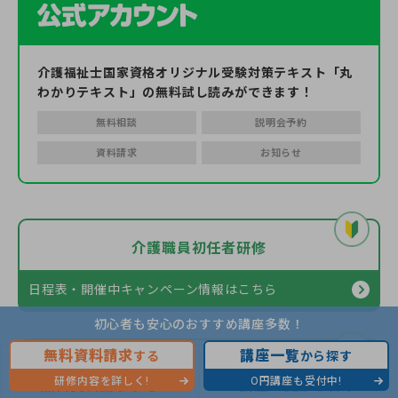
介護福祉士国家資格オリジナル受験対策テキスト「丸
わかりテキスト」の無料試し読みができます！
無料相談
説明会予約
資料請求
お知らせ
介護職員初任者研修
日程表・開催中キャンペーン情報
はこちら
初心者も安心のおすすめ講座多数！
無料資料請求
講座一覧
する
から探す
介護福祉士実務者研修
研修内容を詳しく!
0円講座も受付中!
無料資料請求する
講座一覧から探す