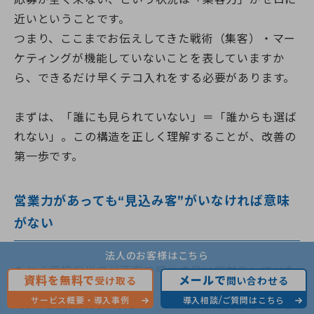
近いということです。
​つまり、ここまでお伝えしてきた戦術（集客）・マー
ケティングが機能していないことを表していますか
ら、できるだけ早くテコ入れをする必要があります。
まずは、「誰にも見られていない」＝「誰からも選ば
れない」。この構造を正しく理解することが、改善の
第一歩です。
営業力があっても“見込み客”がいなければ意味
がない
法人のお客様はこちら
たとえ面接担当者が丁寧で感じの良い応対をしていた
資料を無料で
メールで
受け取る
問い合わせる
としても、
“見込み応募者”がいなければ採用は成立し
サービス概要・導入事例
導入相談/ご質問はこちら
資料を無料で受け取る
メールで問い合わせる
ません。