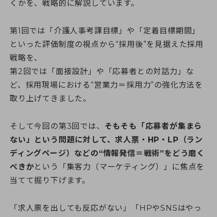
よくある質問（受講生向け）
くかを、戦略的に解説しています。
神奈川県のおすすめ資格
埼玉校【開校準備中】
就職・転職サポート
全身性障害者ガイドヘルパー養成研修
医療的ケア予約システム
介護職を目指すあなたへ
千葉県
実務者研修教員講習会
介護福祉士向け総合サポート
選ばれる理由
千葉校【開校準備中】
医療的ケア教員講習会
第1回では「介護人事考課目標」や「定着目標期間」
就職・転職サポート
介護職仲間づくりプロジェクト
よくある質問
受かるんです
山梨県
日本語オンライン学習支援のご案内
介護の職場マッチングツアー
ねんりんセミナー
といった評価制度の視点から“採用後”を見据えた採用
修了生の声
山梨校（甲府商工会議所内)
重度訪問介護従業者養成研修
介護福祉士専用キャリア相談
日本語でゆっくり学ぶ介護技術講座
戦略を、
静岡校【開校準備中】
福祉用具専門相談員
ふくしごと
ふくしごと
LINE登録
静岡県
介護事業所向け研修
第2回では「面接設計」や「応募者との対話力」な
ワンコインイングリッシュ
ど、採用現場における“営業力＝採用力”の強化方法を
介護職のねんりんセミナー
取り上げてきました。
ケアマネジャー（介護支援専門員）
資料請求
職業訓練・行政委託事業
そして今回の第3回では、
そもそも「応募者が集まら
ご希望講座の資料を無料でお届け
ない」という問題に対して、求人票・HP・LP（ラン
ディングページ）などの“情報発信＝戦術”をどう磨く
べきか
という「集客力（マーケティング）」に焦点を
当てて掘り下げます。
お電話でのお申し込み
お問い合わせ
「求人票を出しても反応がない」「HPやSNSはやっ