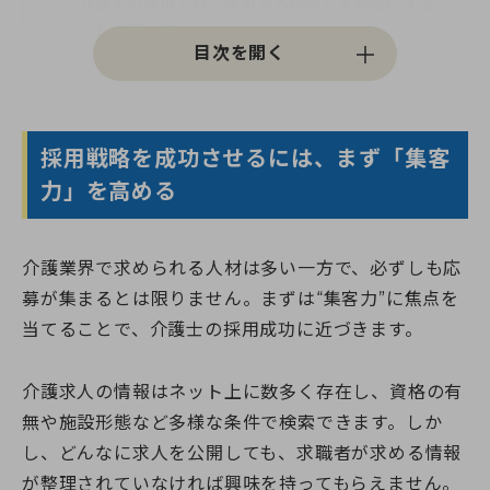
介護士の採用では「求める人物像」を明確にする
ことが第一歩
求人票・HP・LPは営業ツールである：情報発信
＝集客
応募を増やすための情報設計とは？
採用戦略を成功させるには、まず「集客
介護士の採用は「集客力 × 採用力」で決まる
力」を高める
よくある質問（FAQ）｜介護士採用の集客力に関
する疑問
介護業界で求められる人材は多い一方で、必ずしも応
まとめ｜戦術（マーケティング）を活かして集客
募が集まるとは限りません。まずは“集客力”に焦点を
力UP
当てることで、介護士の採用成功に近づきます。
介護求人の情報はネット上に数多く存在し、資格の有
無や施設形態など多様な条件で検索できます。しか
し、どんなに求人を公開しても、求職者が求める情報
が整理されていなければ興味を持ってもらえません。