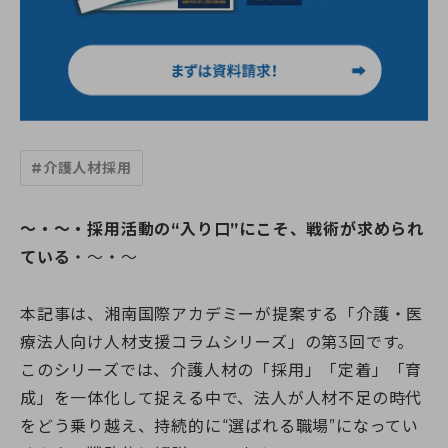
すべての講座
教室一覧
介護職員初任者研修
介護福祉士実務者研修
教室一覧
介護福祉士受験対策講座
介護求人情報
神奈川県
マナリエ
藤沢校
神奈川県委託「障害福祉分野マッチング支援事業」
横須賀校
海老名市委託事業「受講料0円」介護職員初任者研修
給付金・助成金について
#介護人材採用
海老名校
綾瀬市委託事業「受講料0円」介護職員初任者研修
相模大野校
伊勢原市社会福祉協議会委託事業「通学コース」介護職員初
横浜戸塚校
キャンペーン一覧
任者研修
～・～・採用活動の“入り口”にこそ、戦術が求められ
横浜馬車道関内校
介護に関する入門的研修 -通学講座-
ている
・～・～
小田原校
介護に関する入門的研修 -オンライン講座-
お知らせ
大和校
認知症介護基礎研修(神奈川県指定)
横浜二俣川校
認知症介護基礎研修 (藤沢市)
本記事は、湘南国際アカデミーが提案する「介護・医
横浜みなとみらいサテライト校
お知らせ一覧
認知症介護基礎研修 (相模原市)
初めての方へ
療法人向け人材支援コラムシリーズ」の第3回です。
伊勢原会場（伊勢原市社会福祉協議会主催 当校講師派遣受
お知らせ
認知症介護基礎研修 (横浜市)
託事業）
このシリーズでは、介護人材の「採用」「定着」「育
活動報告
認知症介護実践者研修
初めての方へトップ
東京都
認知症介護実践リーダー研修
成」を一体化して捉える中で、法人が人材不足の時代
受講生・修了生サポート
湘南国際アカデミーとは?
東京校【開校準備中】
レクリエーション介護士2級講座
をどう乗り越え、持続的に“選ばれる職場”になってい
スタッフ紹介
埼玉県
同行援護従業者養成研修(一般課程)