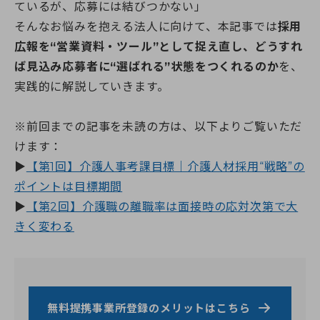
ているが、応募には結びつかない」
そんなお悩みを抱える法人に向けて、本記事では
採用
0120-961-190
広報を“営業資料・ツール”として捉え直し、どうすれ
ば見込み応募者に“選ばれる”状態をつくれるのか
を、
9:00〜18:00
（年末年始を除く）
実践的に解説していきます。
※前回までの記事を未読の方は、以下よりご覧いただ
けます：
▶
【第1回】介護人事考課目標｜介護人材採用“戦略”の
ポイントは目標期間
▶
【第2回】介護職の離職率は面接時の応対次第で大
きく変わる
無料提携事業所登録のメリットはこちら