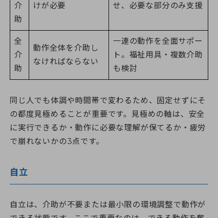
介
けが必要
せ、必要な部分のみ支援
助
全
一連の動作を全面サポー
動作全体を介助し
介
ト。福祉用具・複数介助
なければならない
助
も検討
同じ人でも体調や時間帯で変わるため、固定せずにそ
の都度見極めることが重要です。見極めの軸は、安全
に実行できるか・動作に必要な理解が保てるか・疲労
で崩れないかの3点です。
自立
自立は、介助が不要または最小限の環境調整で動作が