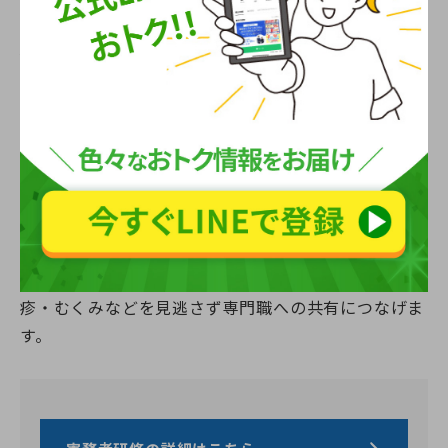
く、感染予防、皮膚トラブルの早期発見、本人の自己
像の維持に関わります。気分の落ち込みがある方で
も、整容が整うと活動意欲が上がることがあります。
特に口腔ケアは誤嚥性肺炎予防に直結し、食事介助と
も連動します。更衣では麻痺がある場合、脱ぐときは
動く側から、着るときは動かしにくい側から通す「脱
健着患」が基本です。衣類は着脱しやすさだけでな
く、本人の好みを尊重すると協力が得られやすくなり
ます。介助中は皮膚観察の機会でもあり、発赤・湿
疹・むくみなどを見逃さず専門職への共有につなげま
す。