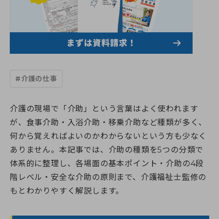
すべての講座
教室一覧
介護職員初任者研修
介護福祉士実務者研修
教室一覧
介護福祉士受験対策講座
介護求人情報
神奈川県
マナリエ
藤沢校
神奈川県委託「障害福祉分野マッチング支援事業」
横須賀校
海老名市委託事業「受講料0円」介護職員初任者研修
給付金・助成金について
#介護の仕事
海老名校
綾瀬市委託事業「受講料0円」介護職員初任者研修
相模大野校
伊勢原市社会福祉協議会委託事業「通学コース」介護職員初
横浜戸塚校
キャンペーン一覧
任者研修
介護の現場で「介助」という言葉はよく使われます
横浜馬車道関内校
介護に関する入門的研修 -通学講座-
が、食事介助・入浴介助・移乗介助など種類が多く、
小田原校
介護に関する入門的研修 -オンライン講座-
お知らせ
何から覚えればよいのかわからないという方も少なく
大和校
認知症介護基礎研修(神奈川県指定)
横浜二俣川校
ありません。本記事では、介助の種類を5つの分類で
認知症介護基礎研修 (藤沢市)
横浜みなとみらいサテライト校
お知らせ一覧
認知症介護基礎研修 (相模原市)
体系的に整理し、各場面の基本ポイント・介助の4段
初めての方へ
伊勢原会場（伊勢原市社会福祉協議会主催 当校講師派遣受
お知らせ
認知症介護基礎研修 (横浜市)
階レベル・安全な介助の原則まで、介護福祉士監修の
託事業）
活動報告
認知症介護実践者研修
初めての方へトップ
もとわかりやすく解説します。
東京都
認知症介護実践リーダー研修
受講生・修了生サポート
湘南国際アカデミーとは?
東京校【開校準備中】
レクリエーション介護士2級講座
スタッフ紹介
埼玉県
同行援護従業者養成研修(一般課程)