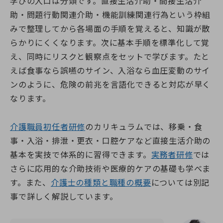
学びの入口は分類です。直接生活介助・間接生活介
助・問題行動関連介助・機能訓練関連行為という枠組
みで整理してから各場面の手順を覚えると、知識が散
らかりにくくなります。次に基本手順を標準化して覚
え、同時にリスクと観察点をセットで学びます。たと
えば食事なら誤嚥のサイン、入浴なら血圧変動のサイ
ンのように、危険の前兆を言語化できると対応が早く
なります。
介護職員初任者研修
のカリキュラムでは、移乗・食
事・入浴・排泄・更衣・口腔ケアなど直接生活介助の
基本を実技で体系的に習得できます。
実務者研修
では
さらに応用的な介助技術や医療的ケアの基礎も学べま
す。また、
介護士の種類と職種の概要
については別記
事で詳しく解説しています。