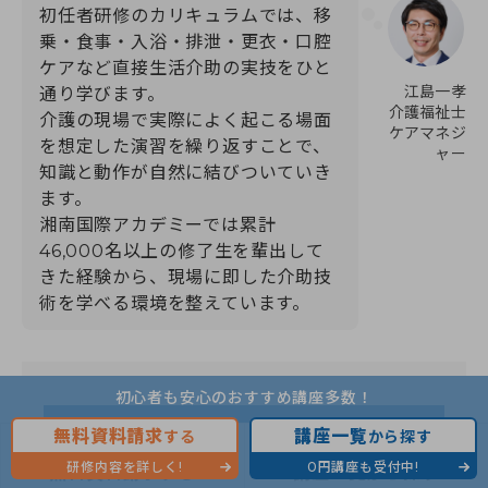
初任者研修のカリキュラムでは、移
乗・食事・入浴・排泄・更衣・口腔
ケアなど直接生活介助の実技をひと
江島一孝
通り学びます。
介護福祉士
介護の現場で実際によく起こる場面
ケアマネジ
を想定した演習を繰り返すことで、
ャー
知識と動作が自然に結びついていき
ます。
湘南国際アカデミーでは累計
46,000名以上の修了生を輩出して
きた経験から、現場に即した介助技
術を学べる環境を整えています。
初心者も安心のおすすめ講座多数！
無料資料請求
講座一覧
する
から探す
実務者研修の詳細はこちら
研修内容を詳しく!
0円講座も受付中!
無料資料請求する
講座一覧から探す