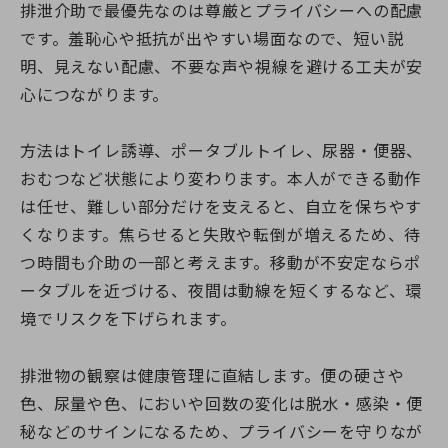
排泄介助で最優先なのは尊厳とプライバシーへの配慮
です。羞恥心や抵抗が出やすい場面なので、短い説
明、見えない配慮、不要な声や視線を避ける工夫が安
心につながります。
方法はトイレ誘導、ポータブルトイレ、尿器・便器、
おむつなど状態により変わります。本人ができる動作
は任せ、難しい部分だけを支えると、自立を保ちやす
くなります。焦らせると失敗や転倒が増えるため、待
つ時間も介助の一部と考えます。移動が不安定ならポ
ータブルを近づける、夜間は動線を短くするなど、環
境でリスクを下げられます。
排泄物の観察は健康管理に直結します。便の硬さや
色、尿量や色、においや回数の変化は脱水・感染・便
秘などのサインになるため、プライバシーを守りなが