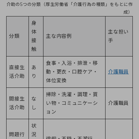
介助の5つの分類（厚生労働省「介護行為の種類」をもとに作
成）
身
体
主な担い
分類
主な内容例
接
手
触
食事・入浴・排泄・移
直接生
あ
動・更衣・口腔ケア・
介護職員
活介助
り
体位変換
掃除・洗濯・調理・買
間接生
な
い物・コミュニケーシ
介護職員
活介助
し
ョン
状
問題行
況
徘徊・不穏・不潔行