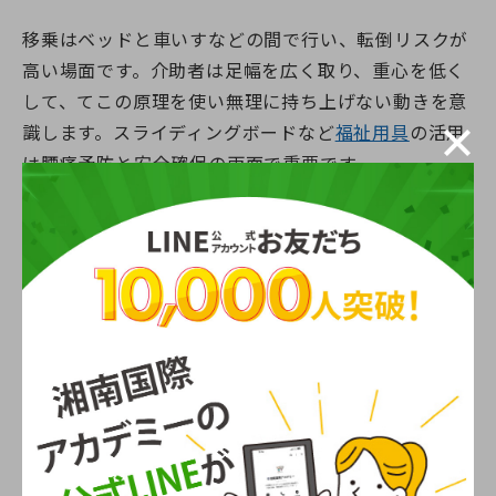
移乗はベッドと車いすなどの間で行い、転倒リスクが
高い場面です。介助者は足幅を広く取り、重心を低く
して、てこの原理を使い無理に持ち上げない動きを意
識します。スライディングボードなど
福祉用具
の活用
は腰痛予防と安全確保の両面で重要です。
歩行介助は見守り・寄り添い・手引きなど介助量を選
びます。声かけで歩幅とペースを合わせ、段差や床の
滑りを先に確認します。支えるほど良いわけではな
く、本人が踏み出す力を奪わない支え方が、転倒予防
と機能維持の両立につながります。
清潔・整容・更衣に関する介助
清潔・整容・更衣の介助は、見た目を整えるだけでな