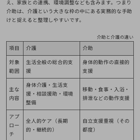
え、家族との連携、環境調整なども含みます。つまり
介助は、介護という大きな枠の中にある実務的な手助
0120-961-190
けと捉えると整理しやすいです。
9:00〜18:00
（年末年始を除く）
介助と介護の違い
項目
介護
介助
対象
生活全般の総合的支
身体的動作の直接的
範囲
援
支援
身体介護・生活支
主な
移動・食事・入浴・
援・相談援助・環境
内容
排泄などの動作支援
整備
アプ
全人的ケア（長期
自立支援重視（その
ロー
的・継続的）
都度）
チ