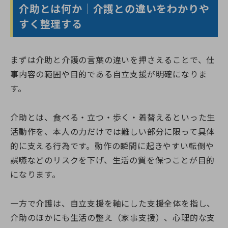
よくある質問（受講生向け）
神奈川県のおすすめ資格
埼玉校【開校準備中】
就職・転職サポート
全身性障害者ガイドヘルパー養成研修
介助とは何か｜介護との違いをわかりや
医療的ケア予約システム
介護職を目指すあなたへ
千葉県
実務者研修教員講習会
すく整理する
介護福祉士向け総合サポート
選ばれる理由
千葉校【開校準備中】
医療的ケア教員講習会
就職・転職サポート
介護職仲間づくりプロジェクト
よくある質問
受かるんです
山梨県
日本語オンライン学習支援のご案内
介護の職場マッチングツアー
ねんりんセミナー
修了生の声
山梨校（甲府商工会議所内)
重度訪問介護従業者養成研修
介護福祉士専用キャリア相談
日本語でゆっくり学ぶ介護技術講座
まずは介助と介護の言葉の違いを押さえることで、仕
静岡校【開校準備中】
福祉用具専門相談員
ふくしごと
ふくしごと
LINE登録
静岡県
事内容の範囲や目的である自立支援が明確になりま
介護事業所向け研修
ワンコインイングリッシュ
す。
介護職のねんりんセミナー
ケアマネジャー（介護支援専門員）
介助とは、食べる・立つ・歩く・着替えるといった生
資料請求
職業訓練・行政委託事業
活動作を、本人の力だけでは難しい部分に限って具体
ご希望講座の資料を無料でお届け
的に支える行為です。動作の瞬間に起きやすい転倒や
誤嚥などのリスクを下げ、生活の質を保つことが目的
になります。
お電話でのお申し込み
一方で介護は、自立支援を軸にした支援全体を指し、
お問い合わせ
介助のほかにも生活の整え（家事支援）、心理的な支