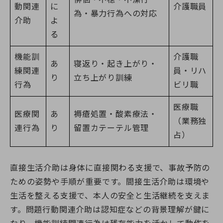
動関連
に
介護職員
為・暴力行為への対応
介助
よ
る
機能訓
介護職
あ
寝返り・起き上がり・
練関連
員・リハ
り
立ち上がり訓練
行為
ビリ職
医療職
医療関
あ
褥瘡処置・酸素療法・
（業務独
連行為
り
留置カテーテル管理
占）
直接生活介助は身体に直接関わる支援で、事故予防の
ための姿勢や手順が重要です。間接生活介助は環境や
生活を整える支援で、本人の安全と生活継続を支えま
す。問題行動関連介助は認知症などの背景理解が鍵に